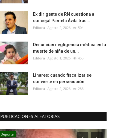
Ex dirigente de RN cuestiona a
concejal Pamela Ávila tras...
Editora
Agosto 2, 2026
504
Denuncian negligencia médica en la
muerte de niña de un...
Editora
Agosto 1, 2026
455
Linares: cuando fiscalizar se
convierte en persecución
Editora
Agosto 2, 2026
286
PUBLICACIONES ALEATORIAS
Deporte
Política