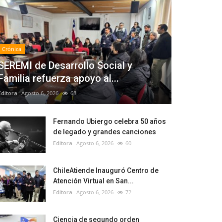
Crónica
SEREMI de Desarrollo Social y
Familia refuerza apoyo al...
Editora
Agosto 6, 2026
68
Fernando Ubiergo celebra 50 años
de legado y grandes canciones
Editora
Agosto 6, 2026
60
ChileAtiende Inauguró Centro de
Atención Virtual en San...
Editora
Agosto 6, 2026
72
Ciencia de segundo orden