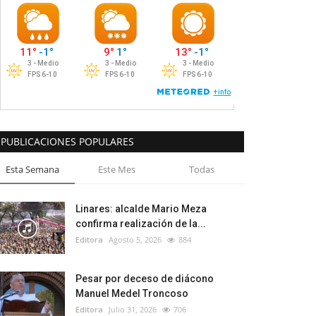
PUBLICACIONES POPULARES
Esta Semana
Este Mes
Todas
Linares: alcalde Mario Meza
confirma realización de la...
Editora
Agosto 5, 2026
884
Pesar por deceso de diácono
Manuel Medel Troncoso
Editora
Julio 31, 2026
706