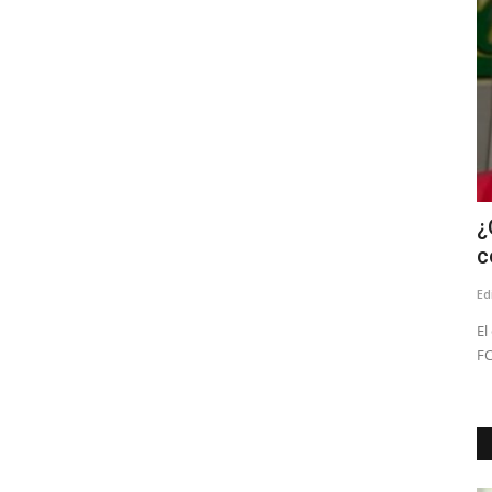
MINVU y SERVIU iniciaron evaluación
¿
de viviendas con daños...
c
Editora
Agosto 5, 2026
120
Ed
nza de la UC.
La Ficha 2 corresponde a una evaluación técnica que
El
considera una inspección visual...
FC