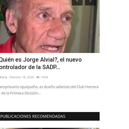
Quién es Jorge Alvial?, el nuevo
Diputado M
ontrolador de la SADP...
Reconstruc
itora
Febrero 18, 2026
1034
Editora
Julio 25, 2
 empresario iquiqueño, es dueño además del Club Herrera
 de la Primera División...
PUBLICACIONES RECOMENDADAS