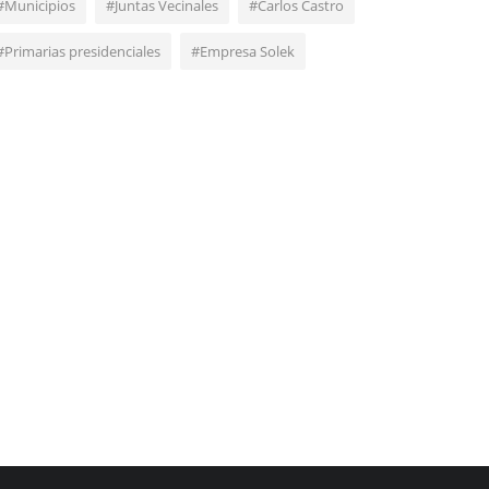
#Municipios
#Juntas Vecinales
#Carlos Castro
#Primarias presidenciales
#Empresa Solek