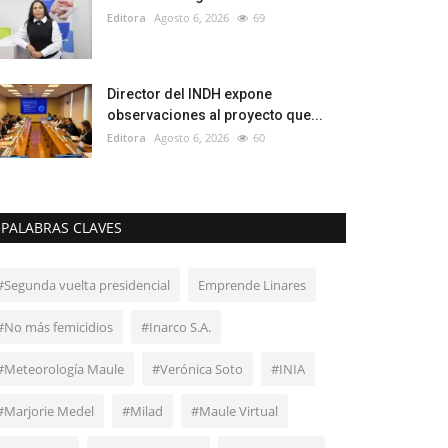
Editora
Agosto 6, 2026
69
Director del INDH expone
observaciones al proyecto que...
Editora
Agosto 6, 2026
60
PALABRAS CLAVES
#Segunda vuelta presidencial
Emprende Linares
#No más femicidios
#Inarco S.A.
#Meteorología Maule
#Verónica Soto
#INIA
#Marjorie Medel
#Milad
#Maule Virtual