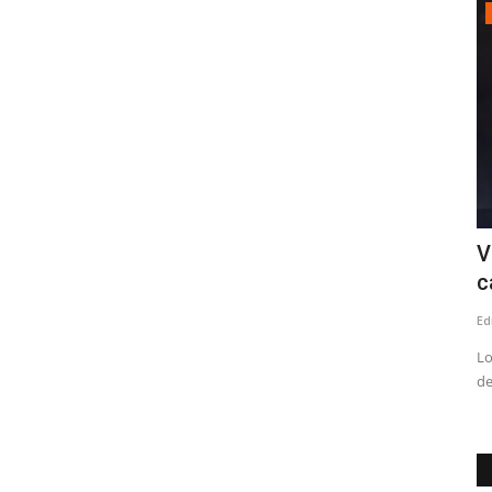
Política
bajo de
Diputado Menchaca por Ley de
V
Reconstrucción: “Las Pymes...
c
Editora
Julio 25, 2026
217
Ed
Lo
de