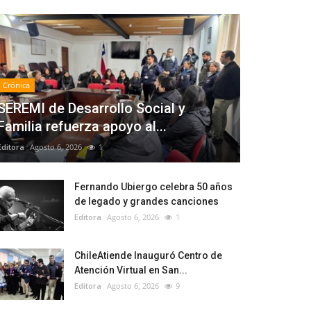
Crónica
SEREMI de Desarrollo Social y
Familia refuerza apoyo al...
Editora
Agosto 6, 2026
1
Fernando Ubiergo celebra 50 años
de legado y grandes canciones
Editora
Agosto 6, 2026
1
ChileAtiende Inauguró Centro de
Atención Virtual en San...
Editora
Agosto 6, 2026
9