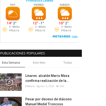
PUBLICACIONES POPULARES
Esta Semana
Este Mes
Todas
Linares: alcalde Mario Meza
confirma realización de la...
Editora
Agosto 5, 2026
842
Pesar por deceso de diácono
Manuel Medel Troncoso