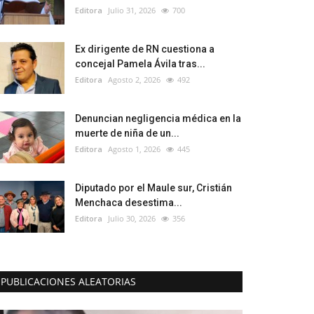
Editora
Julio 31, 2026
700
Ex dirigente de RN cuestiona a
concejal Pamela Ávila tras...
Editora
Agosto 2, 2026
492
Denuncian negligencia médica en la
muerte de niña de un...
Editora
Agosto 1, 2026
445
Diputado por el Maule sur, Cristián
Menchaca desestima...
Editora
Julio 30, 2026
356
PUBLICACIONES ALEATORIAS