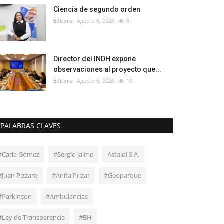
Ciencia de segundo orden
Editora
Agosto 6, 2026
8
Director del INDH expone
observaciones al proyecto que...
Editora
Agosto 6, 2026
10
PALABRAS CLAVES
#Carla Gómez
#Sergio Jaime
Astaldi S.A.
#Juan Pizzaro
#Anita Prizar
#Geoparque
#Parkinson
#Ambulancias
#Ley de Transparencia
#BH