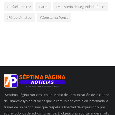
#Rafael Ramírez
"Parral
#Ministerio de Seguridad Pública
#Fútbol Amateur
#Constanza Ponce
"Séptima Página Noticias" en un Medio de Comunicación de la ciudad
de Linares cuyo objetivo es que la comunidad esté bien informada, a
través de un periodismo que respeta la libertad de expresión y por
sobre todo los derechos humanos. El objetivo es aportar al desarrollo