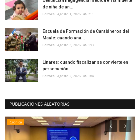
Denuncian negligencia médica en la muerte
de niña de un...
Editora
Agosto 1, 2026
211
Escuela de Formación de Carabineros del
Maule: cuando una...
Editora
Agosto 3, 2026
193
Linares: cuando fiscalizar se convierte en
persecución
Editora
Agosto 2, 2026
184
PUBLICACIONES ALEATORIAS
Crónica