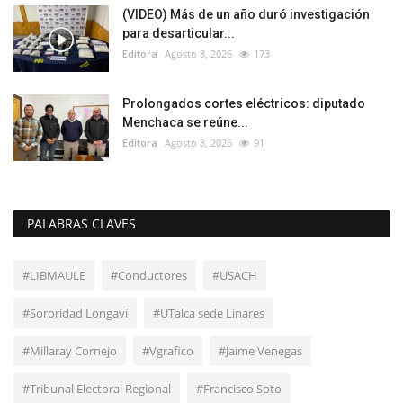
(VIDEO) Más de un año duró investigación
para desarticular...
Editora
Agosto 8, 2026
173
Prolongados cortes eléctricos: diputado
Menchaca se reúne...
Editora
Agosto 8, 2026
91
PALABRAS CLAVES
#LIBMAULE
#Conductores
#USACH
#Sororidad Longaví
#UTalca sede Linares
#Millaray Cornejo
#Vgrafico
#Jaime Venegas
#Tribunal Electoral Regional
#Francisco Soto