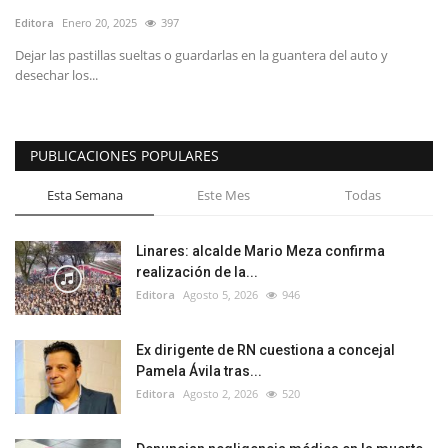
Editora
Enero 20, 2025
397
Dejar las pastillas sueltas o guardarlas en la guantera del auto y
desechar los...
PUBLICACIONES POPULARES
Esta Semana
Este Mes
Todas
Linares: alcalde Mario Meza confirma
realización de la...
Editora
Agosto 5, 2026
946
Ex dirigente de RN cuestiona a concejal
Pamela Ávila tras...
Editora
Agosto 2, 2026
520