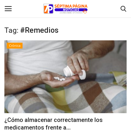
Tag:
#Remedios
Inicio
Crónica
Crónica
Policial
Tribunales
Deporte
Política
¿Cómo almacenar correctamente los
medicamentos frente a...
Espectáculos