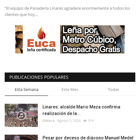
“El equipo de Panadería Linares agradece enormemente a todos los
clientes que hoy...
PUBLICACIONES POPULARES
Esta Semana
Este Mes
Todas
Linares: alcalde Mario Meza confirma
realización de la...
Editora
Agosto 5, 2026
914
Pesar por deceso de diácono Manuel Medel