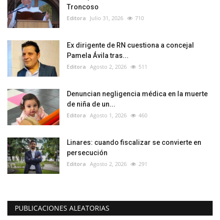
Troncoso
Editora
Julio 31, 2026
710
Ex dirigente de RN cuestiona a concejal
Pamela Ávila tras...
Editora
Agosto 2, 2026
511
Denuncian negligencia médica en la muerte
de niña de un...
Editora
Agosto 1, 2026
460
Linares: cuando fiscalizar se convierte en
persecución
Editora
Agosto 2, 2026
291
PUBLICACIONES ALEATORIAS