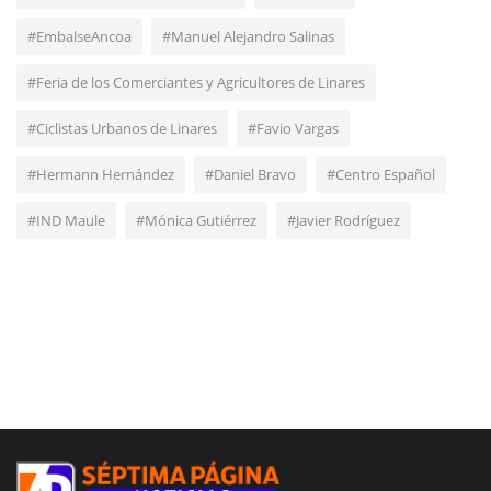
#EmbalseAncoa
#Manuel Alejandro Salinas
#Feria de los Comerciantes y Agricultores de Linares
#Ciclistas Urbanos de Linares
#Favio Vargas
#Hermann Hernández
#Daniel Bravo
#Centro Español
#IND Maule
#Mónica Gutiérrez
#Javier Rodríguez