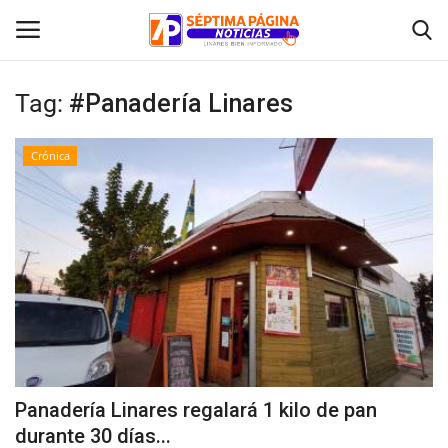
Tag:
#Panadería Linares
Inicio
Crónica
Crónica
Policial
Tribunales
Deporte
Política
Panadería Linares regalará 1 kilo de pan
durante 30 días...
Espectáculos