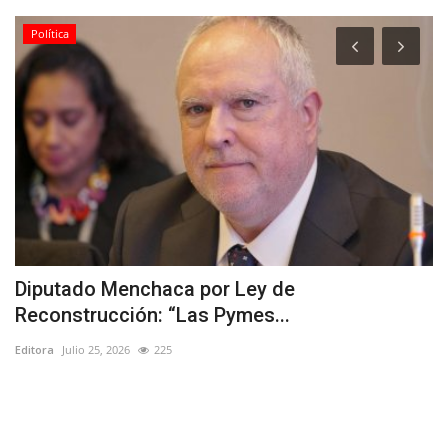
Política
Diputado Menchaca por Ley de
(
Reconstrucción: “Las Pymes...
p
Editora
Julio 25, 2026
225
Ed
al
El
tr