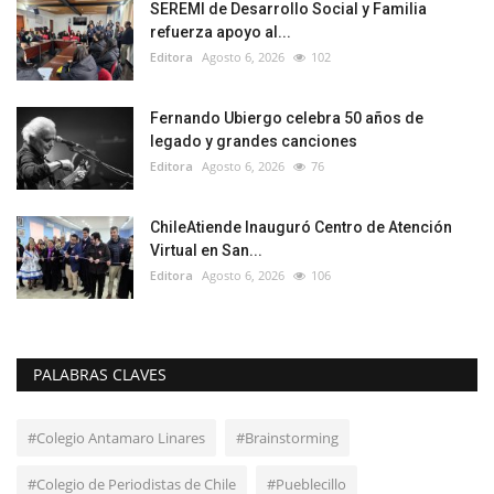
SEREMI de Desarrollo Social y Familia
refuerza apoyo al...
Editora
Agosto 6, 2026
102
Fernando Ubiergo celebra 50 años de
legado y grandes canciones
Editora
Agosto 6, 2026
76
ChileAtiende Inauguró Centro de Atención
Virtual en San...
Editora
Agosto 6, 2026
106
PALABRAS CLAVES
#Colegio Antamaro Linares
#Brainstorming
#Colegio de Periodistas de Chile
#Pueblecillo