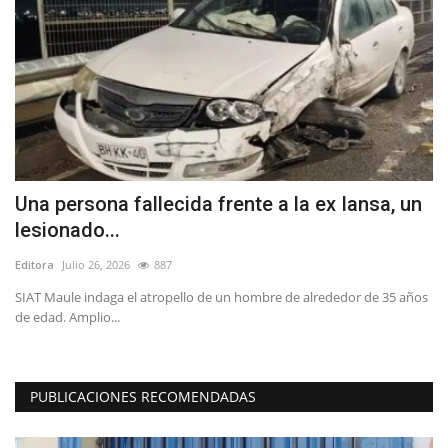
Una persona fallecida frente a la ex Iansa, un
J
lesionado...
m
Editora
Julio 26, 2026
887
Ed
SIAT Maule indaga el atropello de un hombre de alrededor de 35 años
Se
de edad. Amplio...
Th
PUBLICACIONES RECOMENDADAS