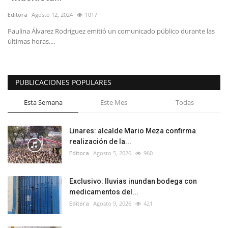
Editora
Agosto 12, 2024
1017
Paulina Álvarez Rodríguez emitió un comunicado público durante las
últimas horas....
PUBLICACIONES POPULARES
Esta Semana
Este Mes
Todas
Linares: alcalde Mario Meza confirma
realización de la...
Editora
Agosto 5, 2026
960
Exclusivo: lluvias inundan bodega con
medicamentos del...
Editora
Agosto 9, 2026
421