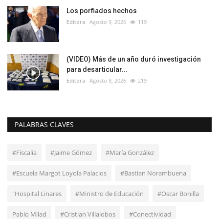
Los porfiados hechos
Editora
Agosto 9, 2026
119
(VIDEO) Más de un año duró investigación
para desarticular...
Editora
Agosto 8, 2026
219
PALABRAS CLAVES
#Fiscalía
#Jaime Gómez
#María González
#Escuela Margot Loyola Palacios
#Bastian Norambuena
"Hospital Linares
#Ministro de Educación
#Oscar Bonilla
Pablo Milad
#Cristian Villalobos
#Conectividad