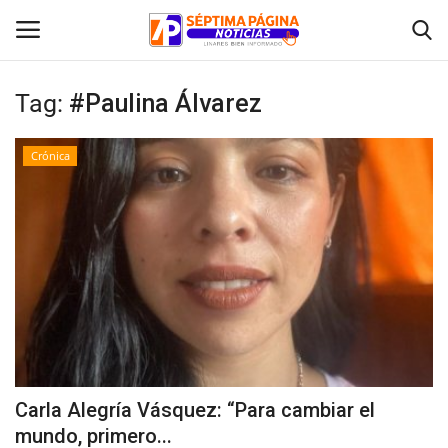
Tag:
#Paulina Álvarez
Inicio
Crónica
Crónica
Policial
Tribunales
Deporte
Política
Carla Alegría Vásquez: “Para cambiar el
mundo, primero...
Espectáculos