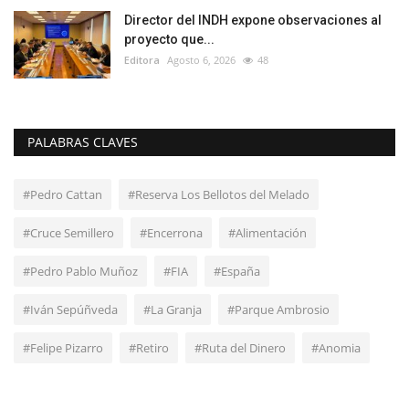
Director del INDH expone observaciones al
proyecto que...
Editora
Agosto 6, 2026
48
PALABRAS CLAVES
#Pedro Cattan
#Reserva Los Bellotos del Melado
#Cruce Semillero
#Encerrona
#Alimentación
#Pedro Pablo Muñoz
#FIA
#España
#Iván Sepúñveda
#La Granja
#Parque Ambrosio
#Felipe Pizarro
#Retiro
#Ruta del Dinero
#Anomia