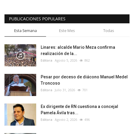
PUBLICACIONES POPULARES
Esta Semana
Este Mes
Todas
Linares: alcalde Mario Meza confirma
realización de la...
Editora
Agosto 5, 2026
862
Pesar por deceso de diácono Manuel Medel
Troncoso
Editora
Julio 31, 2026
701
Ex dirigente de RN cuestiona a concejal
Pamela Ávila tras...
Editora
Agosto 2, 2026
496