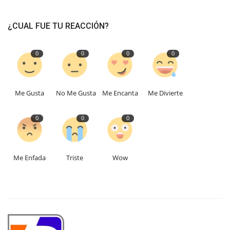
¿CUAL FUE TU REACCIÓN?
0
0
0
0
Me Gusta
No Me Gusta
Me Encanta
Me Divierte
0
0
0
Me Enfada
Triste
Wow