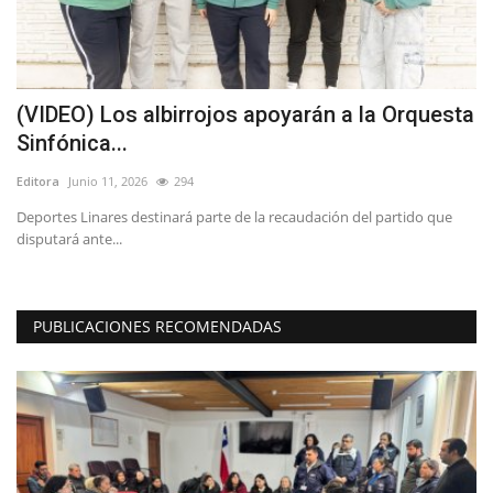
(VIDEO) Los albirrojos apoyarán a la Orquesta
L
Sinfónica...
e
Editora
Junio 11, 2026
294
Ed
Deportes Linares destinará parte de la recaudación del partido que
Lo
disputará ante...
La
PUBLICACIONES RECOMENDADAS