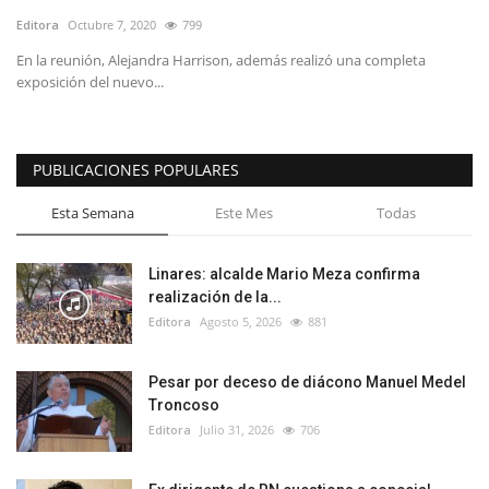
Editora
Octubre 7, 2020
799
En la reunión, Alejandra Harrison, además realizó una completa
exposición del nuevo...
PUBLICACIONES POPULARES
Esta Semana
Este Mes
Todas
Linares: alcalde Mario Meza confirma
realización de la...
Editora
Agosto 5, 2026
881
Pesar por deceso de diácono Manuel Medel
Troncoso
Editora
Julio 31, 2026
706