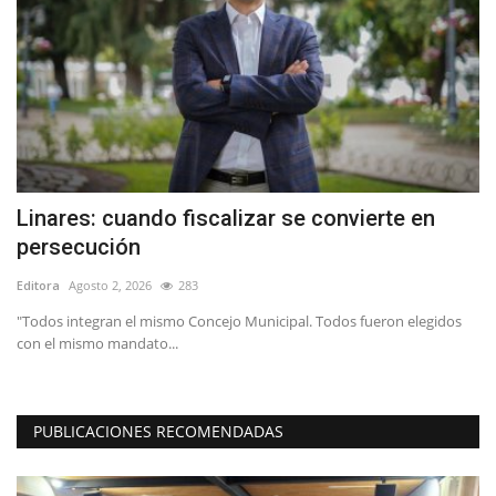
Linares: cuando fiscalizar se convierte en
F
persecución
y
Editora
Agosto 2, 2026
283
Ed
or
"Todos integran el mismo Concejo Municipal. Todos fueron elegidos
El
con el mismo mandato...
Bas
PUBLICACIONES RECOMENDADAS