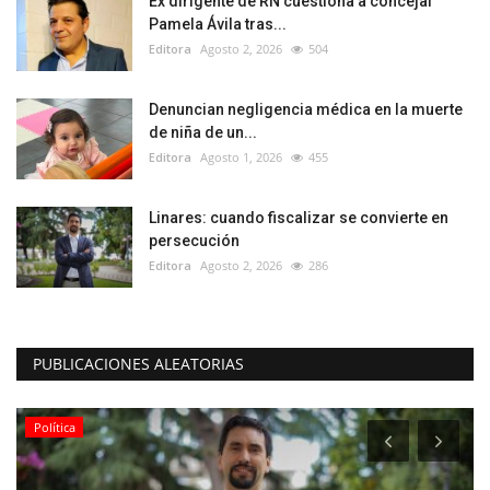
Ex dirigente de RN cuestiona a concejal
Pamela Ávila tras...
Editora
Agosto 2, 2026
504
Denuncian negligencia médica en la muerte
de niña de un...
Editora
Agosto 1, 2026
455
Linares: cuando fiscalizar se convierte en
persecución
Editora
Agosto 2, 2026
286
PUBLICACIONES ALEATORIAS
Política