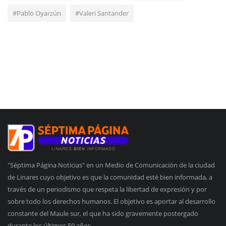
#Pablo Oyarzún
#Valeri Santander
"Séptima Página Noticias" en un Medio de Comunicación de la ciudad
de Linares cuyo objetivo es que la comunidad esté bien informada, a
través de un periodismo que respeta la libertad de expresión y por
sobre todo los derechos humanos. El objetivo es aportar al desarrollo
constante del Maule sur, el que ha sido gravemente postergado
durante los últimos 50 años.