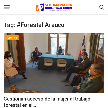
Tag:
#Forestal Arauco
Inicio
Crónica
Crónica
Policial
Tribunales
Deporte
Política
Gestionan acceso de la mujer al trabajo
forestal en el...
Espectáculos