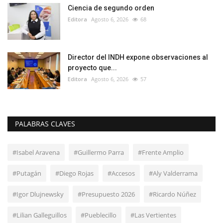
Ciencia de segundo orden
Editora
Agosto 6, 2026
68
Director del INDH expone observaciones al
proyecto que...
Editora
Agosto 6, 2026
57
PALABRAS CLAVES
#Isabel Aravena
#Guillermo Parra
#Frente Amplio
#Putagán
#Diego Rojas
#Accesos
#Aly Valderrama
#Igor Dlujnewsky
#Presupuesto 2026
#Ricardo Núñez
#Lilian Galleguillos
#Pueblecillo
#Las Vertientes