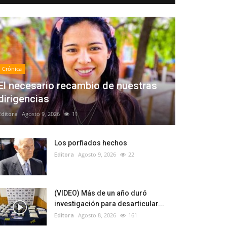
Crónica
El necesario recambio de nuestras
dirigencias
Editora
Agosto 9, 2026
11
Los porfiados hechos
Editora
Agosto 9, 2026
22
(VIDEO) Más de un año duró
investigación para desarticular...
Editora
Agosto 8, 2026
161