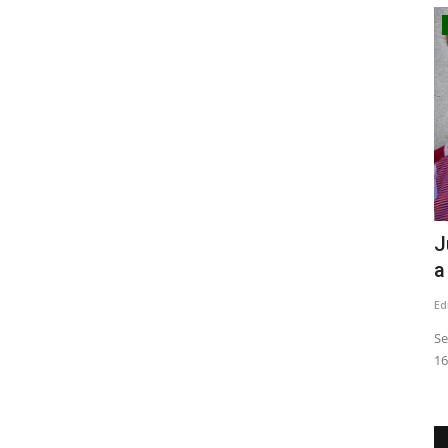
Tribunales
concejal
(VIDEO) Prisión preventiva para dos
J
imputados por crimen...
a
Editora
Mayo 18, 2026
537
Ed
 por ley de
Los hechos ocurrieron en abril del año pasado en la vía
Se
pública
16