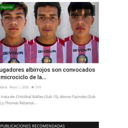
Deporte
Política
ugadores albirrojos son convocados
Tensión en
 microciclo de la...
a Cicardini
itora
Mayo 1, 2026
574
Editora
Julio 8, 20
 trata de: Cristóbal Ibáñez (Sub 15), Alonso Faúndez (Sub
) y Thomas Retamal...
PUBLICACIONES RECOMENDADAS