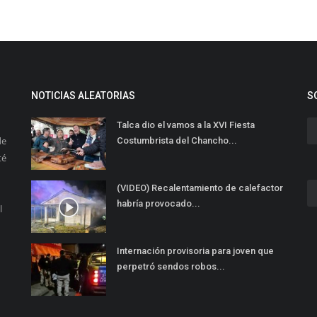
NOTICIAS ALEATORIAS
S
Talca dio el vamos a la XVI Fiesta
de
Costumbrista del Chancho...
té
(VIDEO) Recalentamiento de calefactor
habría provocado...
l
Internación provisoria para joven que
perpetró sendos robos...