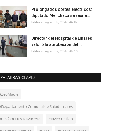
Prolongados cortes eléctricos:
diputado Menchaca se reúne...
Editora
Agosto 8, 2026
89
Director del Hospital de Linares
valoró la aprobación del...
Editora
Agosto 7, 2026
160
PALABRAS CLAVES
#ZeoMaule
#Departamento Comunal de Salud Linares
#Cesfam Luis Navarrete
#Javier Chilian