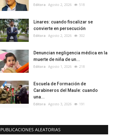
Editora
Agosto 2, 2026
518
Linares: cuando fiscalizar se
convierte en persecución
Editora
Agosto 2, 2026
302
Denuncian negligencia médica en la
muerte de niña de un...
Editora
Agosto 1, 2026
218
Escuela de Formación de
Carabineros del Maule: cuando
una...
Editora
Agosto 3, 2026
191
PUBLICACIONES ALEATORIAS