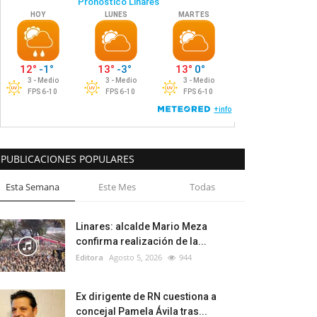
PUBLICACIONES POPULARES
Esta Semana
Este Mes
Todas
Linares: alcalde Mario Meza
confirma realización de la...
Editora
Agosto 5, 2026
944
Ex dirigente de RN cuestiona a
concejal Pamela Ávila tras...