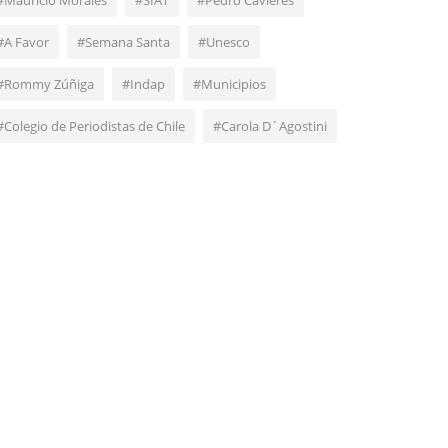
#Mauricio Morales
#SIAT
#Pedro Cavieres
#A Favor
#Semana Santa
#Unesco
#Rommy Zúñiga
#Indap
#Municipios
#Colegio de Periodistas de Chile
#Carola D´Agostini