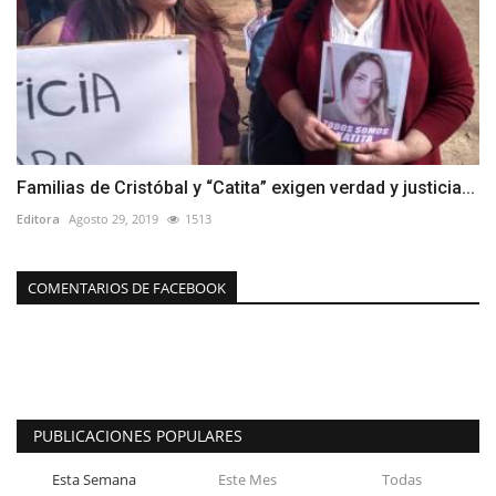
Familias de Cristóbal y “Catita” exigen verdad y justicia...
Editora
Agosto 29, 2019
1513
COMENTARIOS DE FACEBOOK
PUBLICACIONES POPULARES
Esta Semana
Este Mes
Todas