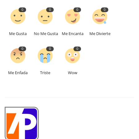
0
0
0
0
Me Gusta
No Me Gusta
Me Encanta
Me Divierte
0
0
0
Me Enfada
Triste
Wow