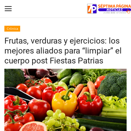
Crónica
Frutas, verduras y ejercicios: los
Inicio
mejores aliados para “limpiar” el
Crónica
cuerpo post Fiestas Patrias
Policial
Tribunales
Deporte
Política
Espectáculos