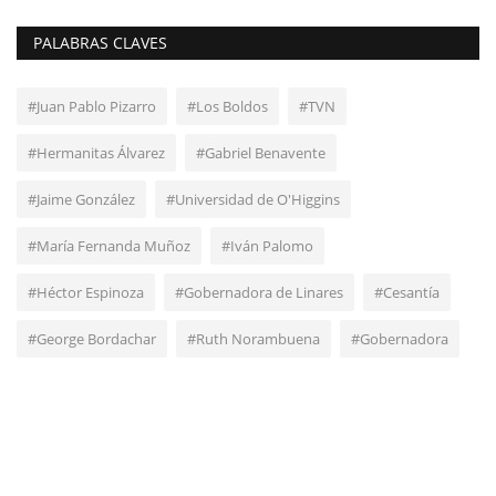
PALABRAS CLAVES
#Juan Pablo Pizarro
#Los Boldos
#TVN
#Hermanitas Álvarez
#Gabriel Benavente
#Jaime González
#Universidad de O'Higgins
#María Fernanda Muñoz
#Iván Palomo
#Héctor Espinoza
#Gobernadora de Linares
#Cesantía
#George Bordachar
#Ruth Norambuena
#Gobernadora