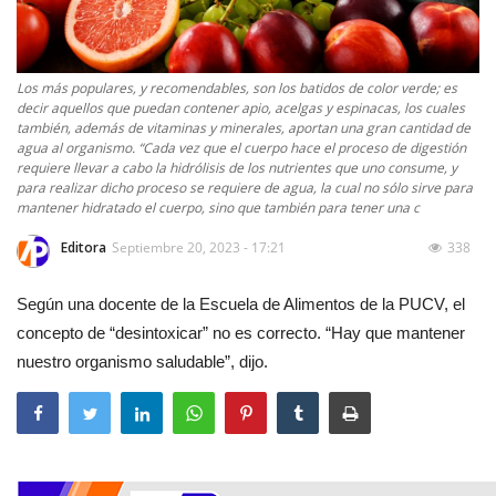
Los más populares, y recomendables, son los batidos de color verde; es
decir aquellos que puedan contener apio, acelgas y espinacas, los cuales
también, además de vitaminas y minerales, aportan una gran cantidad de
agua al organismo. “Cada vez que el cuerpo hace el proceso de digestión
requiere llevar a cabo la hidrólisis de los nutrientes que uno consume, y
para realizar dicho proceso se requiere de agua, la cual no sólo sirve para
mantener hidratado el cuerpo, sino que también para tener una c
Editora
Septiembre 20, 2023 - 17:21
338
Según una docente de la Escuela de Alimentos de la PUCV, el
concepto de “desintoxicar” no es correcto. “Hay que mantener
nuestro organismo saludable”, dijo.