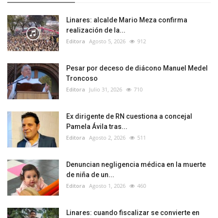
Linares: alcalde Mario Meza confirma
realización de la...
Editora
Agosto 5, 2026
912
Pesar por deceso de diácono Manuel Medel
Troncoso
Editora
Julio 31, 2026
710
Ex dirigente de RN cuestiona a concejal
Pamela Ávila tras...
Editora
Agosto 2, 2026
511
Denuncian negligencia médica en la muerte
de niña de un...
Editora
Agosto 1, 2026
460
Linares: cuando fiscalizar se convierte en