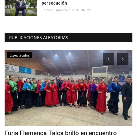
persecución
Editora
Agosto 2, 2026
291
PUBLICACIONES ALEATORIAS
Espectáculos
Furia Flamenca Talca brilló en encuentro
(