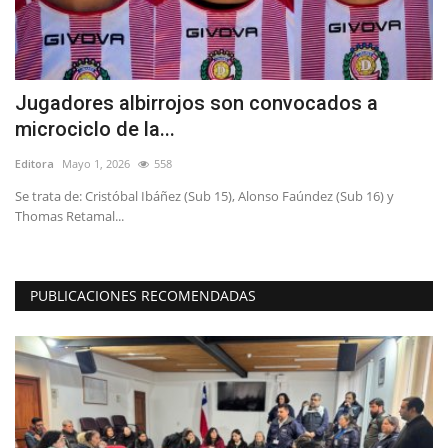
a
Jugadores albirrojos son convocados a
“
microciclo de la...
o
Editora
Mayo 1, 2026
558
Ed
e
Se trata de: Cristóbal Ibáñez (Sub 15), Alonso Faúndez (Sub 16) y
Ba
Thomas Retamal...
el
PUBLICACIONES RECOMENDADAS