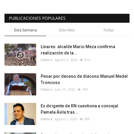
PUBLICACIONES POPULARES
Esta Semana
Este Mes
Todas
Linares: alcalde Mario Meza confirma
realización de la...
Editora
Agosto 5, 2026
874
Pesar por deceso de diácono Manuel Medel
Troncoso
Editora
Julio 31, 2026
704
Ex dirigente de RN cuestiona a concejal
Pamela Ávila tras...
Editora
Agosto 2, 2026
499