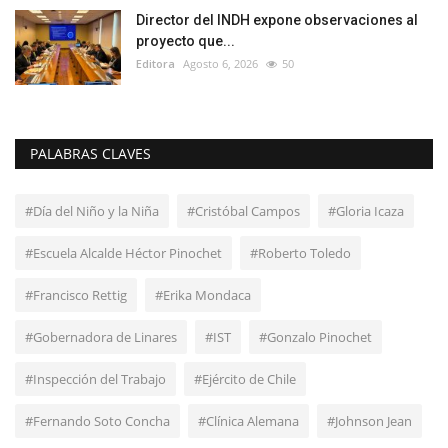
Director del INDH expone observaciones al
proyecto que...
Editora
Agosto 6, 2026
50
PALABRAS CLAVES
#Día del Niño y la Niña
#Cristóbal Campos
#Gloria Icaza
#Escuela Alcalde Héctor Pinochet
#Roberto Toledo
#Francisco Rettig
#Erika Mondaca
#Gobernadora de Linares
#IST
#Gonzalo Pinochet
#Inspección del Trabajo
#Ejército de Chile
#Fernando Soto Concha
#Clínica Alemana
#Johnson Jean