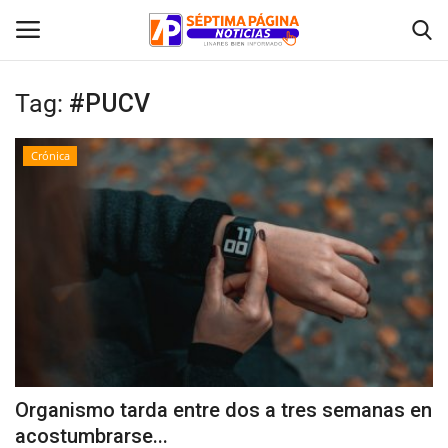
Tag:
#PUCV
Inicio
Crónica
Crónica
Policial
Tribunales
Deporte
Política
Organismo tarda entre dos a tres semanas en
acostumbrarse...
Espectáculos