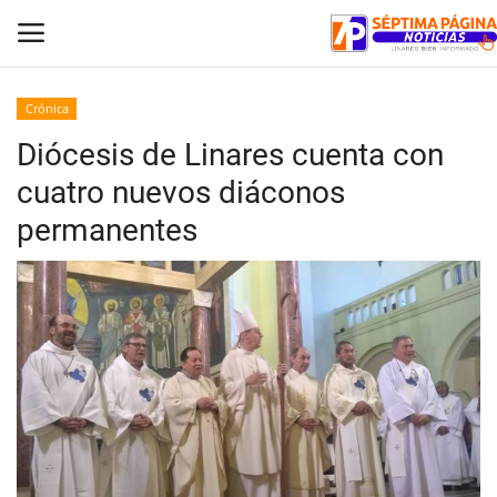
Crónica
Diócesis de Linares cuenta con
Inicio
cuatro nuevos diáconos
Crónica
permanentes
Policial
Tribunales
Deporte
Política
Espectáculos