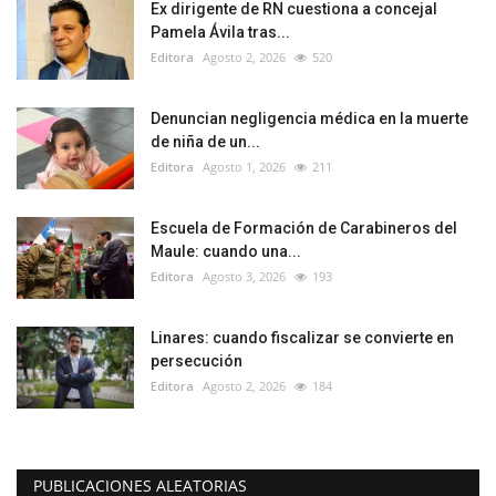
Ex dirigente de RN cuestiona a concejal
Pamela Ávila tras...
Editora
Agosto 2, 2026
520
Denuncian negligencia médica en la muerte
de niña de un...
Editora
Agosto 1, 2026
211
Escuela de Formación de Carabineros del
Maule: cuando una...
Editora
Agosto 3, 2026
193
Linares: cuando fiscalizar se convierte en
persecución
Editora
Agosto 2, 2026
184
PUBLICACIONES ALEATORIAS