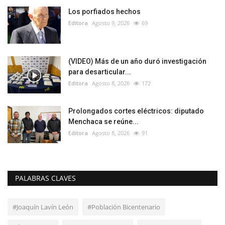
Los porfiados hechos
Editora
Agosto 9, 2026
69
(VIDEO) Más de un año duró investigación
para desarticular...
Editora
Agosto 8, 2026
172
Prolongados cortes eléctricos: diputado
Menchaca se reúne...
Editora
Agosto 8, 2026
91
PALABRAS CLAVES
#Joaquín Lavín León
#Población Bicentenario