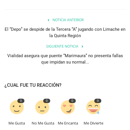
NOTICIA ANTERIOR
El “Depo” se despide de la Tercera “A” jugando con Limache en
la Quinta Región
SIGUIENTE NOTICIA
Vialidad asegura que puente “Marimaura” no presenta fallas
que impidan su normal...
¿CUAL FUE TU REACCIÓN?
0
0
0
0
Me Gusta
No Me Gusta
Me Encanta
Me Divierte