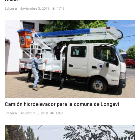
Editora
Noviembre 5, 2019
1749
Camión hidroelevador para la comuna de Longaví
Editora
Diciembre 5, 2018
1262