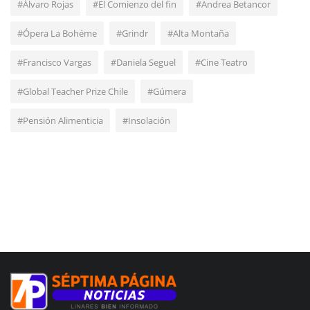
#Álvaro Rojas
#El Comienzo del fin
#Andrea Betancor
#Ópera La Bohéme
#Grindr
#Alta Montaña
#Francisco Vargas
#Daniela Seguel
#Cine Teatro
#Global Teacher Prize Chile
#Gúmera
#Pensión Alimenticia
#Insolación