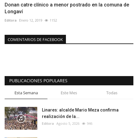
Donan catre clínico a menor postrado en la comuna de
Longaví
Editora
Enero 12, 2019
1152
COMENTARIOS DE FACEBOOK
PUBLICACIONES POPULARES
Esta Semana
Este Mes
Todas
Linares: alcalde Mario Meza confirma
realización de la...
Editora
Agosto 5, 2026
946