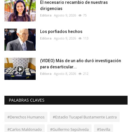
El necesario recambio de nuestras
dirigencias
Editora
Agosto 9, 2026
75
Los porfiados hechos
Editora
Agosto 9, 2026
113
(VIDEO) Más de un año duró investigación
para desarticular...
Editora
Agosto 8, 2026
212
PALABRAS CLAVES
#Derechos Humanos
#Estadio Tucapel Bustamente Lastra
#Carlos Maldonado
#Guillermo Sepúlveda
#Sevilla