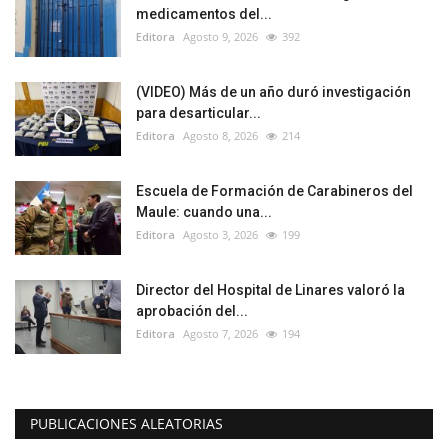
medicamentos del...
Editora
Agosto 9, 2026
392
(VIDEO) Más de un año duró investigación
para desarticular...
Editora
Agosto 8, 2026
214
Escuela de Formación de Carabineros del
Maule: cuando una...
Editora
Agosto 3, 2026
199
Director del Hospital de Linares valoró la
aprobación del...
Editora
Agosto 7, 2026
194
PUBLICACIONES ALEATORIAS