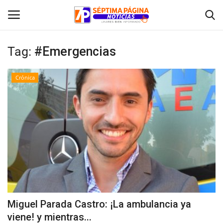
Tag:
#Emergencias
Inicio
Crónica
Crónica
Policial
Tribunales
Deporte
Política
Miguel Parada Castro: ¡La ambulancia ya
viene! y mientras...
Espectáculos