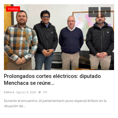
Política
Prolongados cortes eléctricos: diputado
(
Menchaca se reúne...
S
Editora
Agosto 8, 2026
105
Ed
Durante el encuentro, el parlamentario puso especial énfasis en la
De
situación de...
di