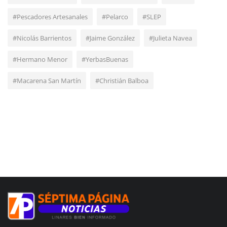
#Pescadores Artesanales
#Pelarco
#SLEP
#Nicolás Barrientos
#Jaime González
#Julieta Navea
#Hermano Menor
#YerbasBuenas
#Macarena San Martín
#Christián Balboa