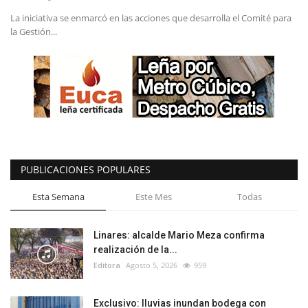
La iniciativa se enmarcó en las acciones que desarrolla el Comité para
la Gestión...
PUBLICACIONES POPULARES
Esta Semana
Este Mes
Todas
Linares: alcalde Mario Meza confirma
realización de la...
Editora
Agosto 5, 2026
959
Exclusivo: lluvias inundan bodega con