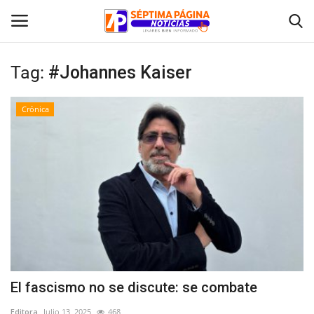
Tag:
#Johannes Kaiser
Inicio
Crónica
Crónica
Policial
Tribunales
Deporte
Política
El fascismo no se discute: se combate
Espectáculos
Editora
Julio 13, 2025
468