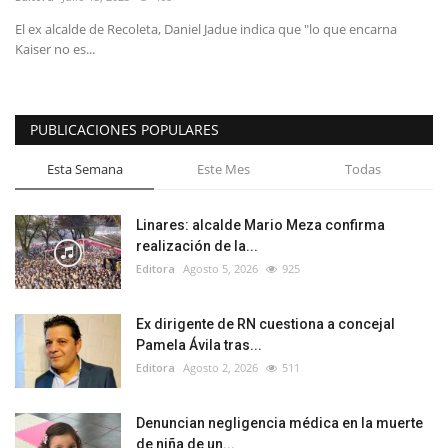
El ex alcalde de Recoleta, Daniel Jadue indica que "lo que encarna
Kaiser no es...
PUBLICACIONES POPULARES
Esta Semana
Este Mes
Todas
Linares: alcalde Mario Meza confirma
realización de la...
Editora
Agosto 5, 2026
925
Ex dirigente de RN cuestiona a concejal
Pamela Ávila tras...
Editora
Agosto 2, 2026
511
Denuncian negligencia médica en la muerte
de niña de un...