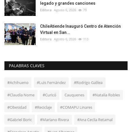
legado y grandes canciones
Editora
Agosto 6, 2026
79
ChileAtiende Inauguró Centro de Atención
Virtual en San...
Editora
Agosto 6, 2026
113
PALABRAS CLAVES
#Achihueno
#Luis Fernández
#Rodrigo Galilea
#Claudia Nome
#Curicó
Cauquenes
#Natalia Robles
#Obesidad
#Reciclaje
#COMAPU Linares
#Gabriel Boric
#Mariano Rivera
#Ana Ceclia Retamal
#Francisco Agurto
#Juan Albornoz