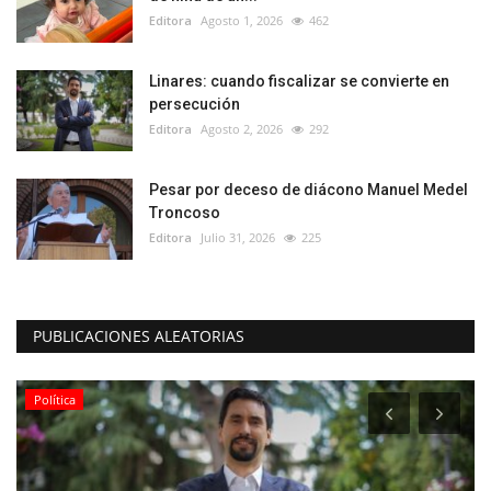
Editora
Agosto 1, 2026
462
Linares: cuando fiscalizar se convierte en
persecución
Editora
Agosto 2, 2026
292
Pesar por deceso de diácono Manuel Medel
Troncoso
Editora
Julio 31, 2026
225
PUBLICACIONES ALEATORIAS
Política