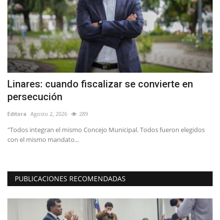
Linares: cuando fiscalizar se convierte en
L
persecución
d
Editora
Agosto 2, 2026
289
Ed
l
"Todos integran el mismo Concejo Municipal. Todos fueron elegidos
Do
con el mismo mandato...
en
PUBLICACIONES RECOMENDADAS