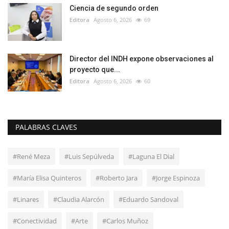
Ciencia de segundo orden
Editora
Agosto 6, 2026
69
Director del INDH expone observaciones al
proyecto que...
Editora
Agosto 6, 2026
60
PALABRAS CLAVES
#René Meza
#Luis Sepúlveda
#Laguna El Dial
#María Elisa Quinteros
#Roberto Jara
#Jorge Espinoza
#Linares
#Claudia Alarcón
#Eduardo Sandoval
#Conectividad
#Arte
#Carlos Muñoz