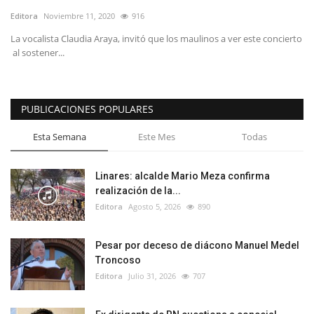
Editora
Noviembre 11, 2020
916
La vocalista Claudia Araya, invitó que los maulinos a ver este concierto
al sostener...
PUBLICACIONES POPULARES
Esta Semana
Este Mes
Todas
Linares: alcalde Mario Meza confirma
realización de la...
Editora
Agosto 5, 2026
890
Pesar por deceso de diácono Manuel Medel
Troncoso
Editora
Julio 31, 2026
707