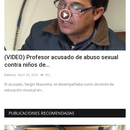
(VIDEO) Profesor acusado de abuso sexual
T
contra niños de...
C
Editora
Abril 20, 2026
662
Ed
l
El acusado, Sergio Maureira, se desempeñaba como docente de
educación musical en...
PUBLICACIONES RECOMENDADAS