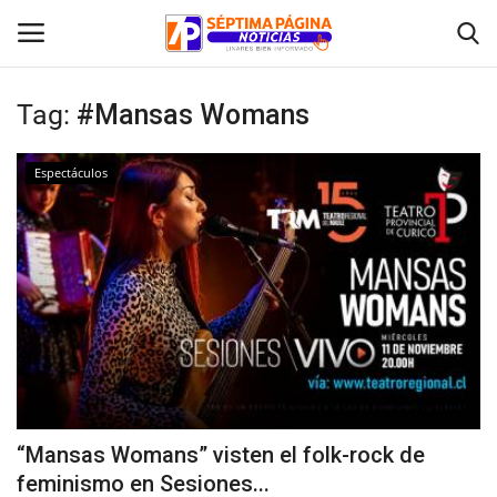
Tag:
#Mansas Womans
Inicio
Espectáculos
Crónica
Policial
Tribunales
Deporte
Política
“Mansas Womans” visten el folk-rock de
feminismo en Sesiones...
Espectáculos