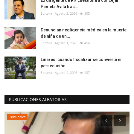
Ex dirigente de RN cuestiona a concejal
Pamela Ávila tras...
Editora
Agosto 2, 2026
505
Denuncian negligencia médica en la muerte
de niña de un...
Editora
Agosto 1, 2026
456
Linares: cuando fiscalizar se convierte en
persecución
Editora
Agosto 2, 2026
287
PUBLICACIONES ALEATORIAS
Tribunales