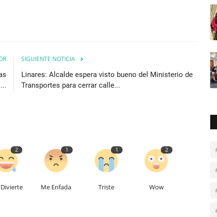
OR
SIGUIENTE NOTICIA
as
Linares: Alcalde espera visto bueno del Ministerio de
..
Transportes para cerrar calle...
2
1
1
2
Divierte
Me Enfada
Triste
Wow