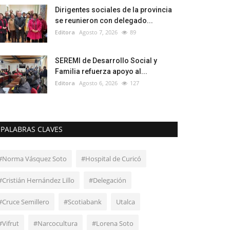
Dirigentes sociales de la provincia
se reunieron con delegado...
Editora
Agosto 7, 2026
89
SEREMI de Desarrollo Social y
Familia refuerza apoyo al...
Editora
Agosto 6, 2026
127
PALABRAS CLAVES
#Norma Vásquez Soto
#Hospital de Curicó
#Cristián Hernández Lillo
#Delegación
#Cruce Semillero
#Scotiabank
Utalca
#Vifrut
#Narcocultura
#Lorena Soto