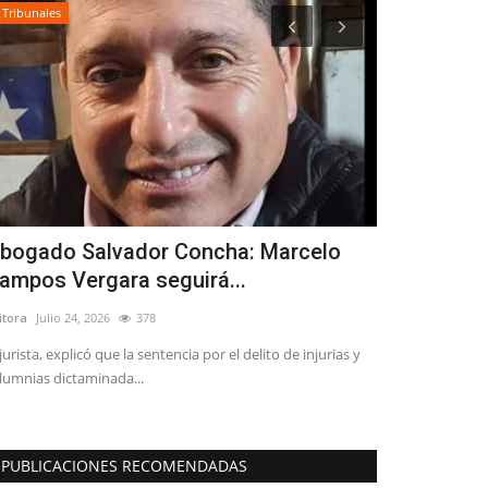
Deporte
ha: Marcelo
Linares tiene campeón nacional d
..
Compak Sporting
Editora
Noviembre 26, 2025
1540
el delito de injurias y
Víctor Rodríguez Rojas, que además es el presidente 
Asociación de Pesca, Caza...
PUBLICACIONES RECOMENDADAS