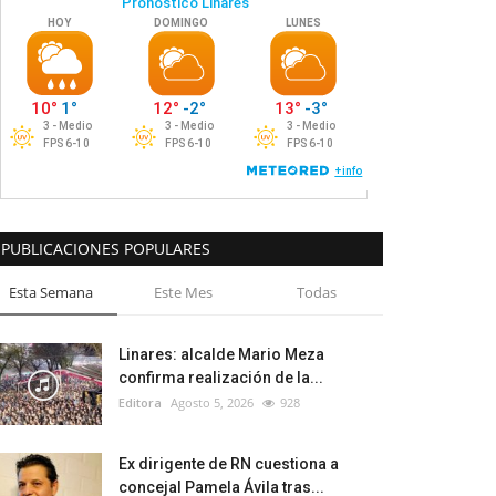
PUBLICACIONES POPULARES
Esta Semana
Este Mes
Todas
Linares: alcalde Mario Meza
confirma realización de la...
Editora
Agosto 5, 2026
928
Ex dirigente de RN cuestiona a
concejal Pamela Ávila tras...