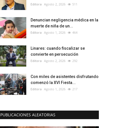
Editora
Agosto 2, 2026
511
Denuncian negligencia médica en la
muerte de niña de un...
Editora
Agosto 1, 2026
464
Linares: cuando fiscalizar se
convierte en persecución
Editora
Agosto 2, 2026
292
Con miles de asistentes disfrutando
comenzó la XVI Fiesta...
Editora
Agosto 1, 2026
217
PUBLICACIONES ALEATORIAS