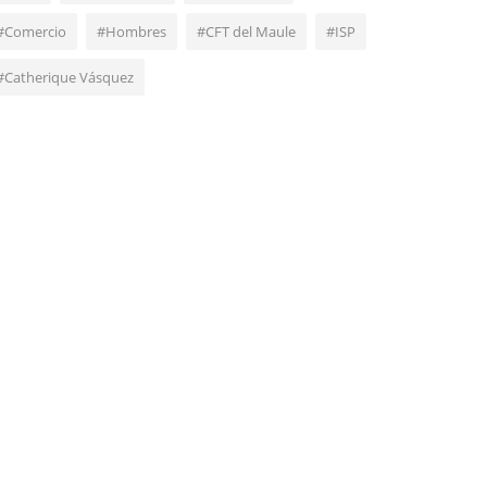
#Comercio
#Hombres
#CFT del Maule
#ISP
#Catherique Vásquez