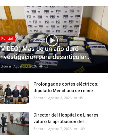
Policial
(VIDEO) Más de un año duró
investigación para desarticular...
Editora
Agosto 8, 2026
63
Prolongados cortes eléctricos:
diputado Menchaca se reúne...
Editora
Agosto 8, 2026
45
Director del Hospital de Linares
valoró la aprobación del...
Editora
Agosto 7, 2026
109