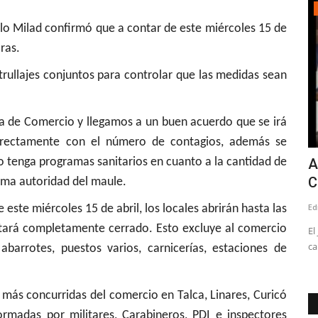
Tribunales
confirmó que a contar de este miércoles 15 de
ras.
trullajes conjuntos para controlar que las medidas sean
a de Comercio y llegamos a un buen acuerdo que se irá
irectamente con el número de contagios, además se
 tenga programas sanitarios en cuanto a la cantidad de
e Alvial?, el nuevo
Abogado Salvador Conc
 la SADP...
Campos Vergara seguirá.
áxima autoridad del maule.
1043
Editora
Julio 24, 2026
378
este miércoles 15 de abril, los locales abrirán hasta las
stará completamente cerrado. Esto excluye al comercio
ño, es dueño además del Club Herrera
El jurista, explicó que la sentencia por 
n...
calumnias dictaminada...
abarrotes, puestos varios, carnicerías, estaciones de
s más concurridas del comercio en Talca, Linares, Curicó
ormadas por militares, Carabineros, PDI e inspectores