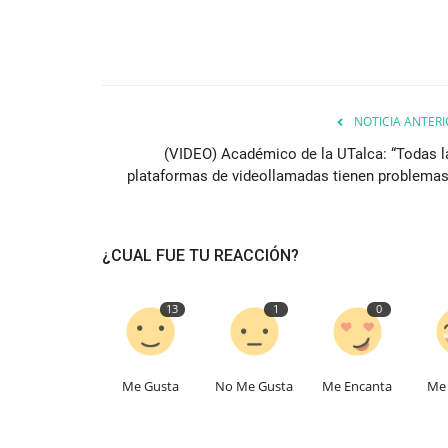
NOTICIA ANTERI
(VIDEO) Académico de la UTalca: “Todas l
plataformas de videollamadas tienen problemas.
¿CUAL FUE TU REACCIÓN?
13
1
0
Me Gusta
No Me Gusta
Me Encanta
Me 