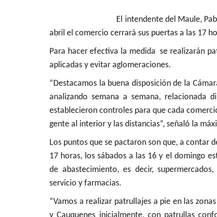
táculos
Deporte
El intendente del Maule, Pablo Milad 
abril el comercio cerrará sus puertas a las 17 ho
Para hacer efectiva la medida se realizarán pa
aplicadas y evitar aglomeraciones.
“Destacamos la buena disposición de la Cámar
analizando semana a semana, relacionada d
establecieron controles para que cada comercio
presenta una propuesta escénica
¿Quién es Jorg
 reciclaje que...
controlador de
gente al interior y las distancias”, señaló la m
Julio 23, 2026
159
Editora
Febrero 18, 2026
Los puntos que se pactaron son que, a contar de 
17 horas, los sábados a las 16 y el domingo e
añía a cargo del montaje es Los Fi, que con más de
El empresario iquique
adas de trayectoria...
FC de la Primera Divisió
de abastecimiento, es decir, supermercados, 
servicio y farmacias.
“Vamos a realizar patrullajes a pie en las zona
y Cauquenes inicialmente, con patrullas conf