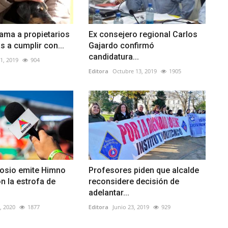
lama a propietarios
Ex consejero regional Carlos
 a cumplir con...
Gajardo confirmó
candidatura...
1, 2019
904
Editora
Octubre 13, 2019
1905
osio emite Himno
Profesores piden que alcalde
n la estrofa de
reconsidere decisión de
adelantar...
, 2020
1877
Editora
Junio 23, 2019
929