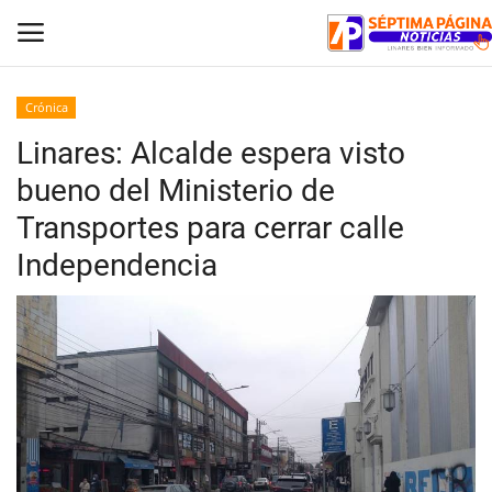
Crónica
Linares: Alcalde espera visto
Inicio
bueno del Ministerio de
Crónica
Transportes para cerrar calle
Independencia
Policial
Tribunales
Deporte
Política
Espectáculos