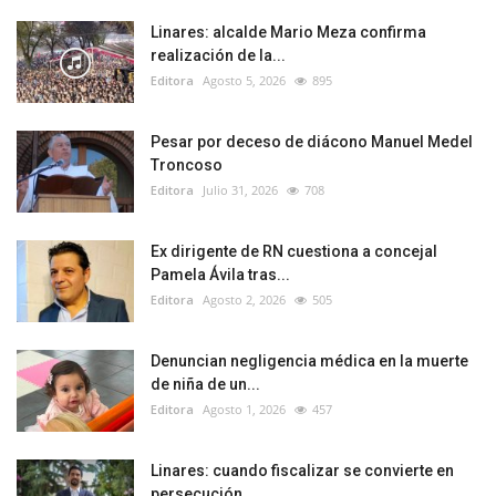
Linares: alcalde Mario Meza confirma
realización de la...
Editora
Agosto 5, 2026
895
Pesar por deceso de diácono Manuel Medel
Troncoso
Editora
Julio 31, 2026
708
Ex dirigente de RN cuestiona a concejal
Pamela Ávila tras...
Editora
Agosto 2, 2026
505
Denuncian negligencia médica en la muerte
de niña de un...
Editora
Agosto 1, 2026
457
Linares: cuando fiscalizar se convierte en
persecución