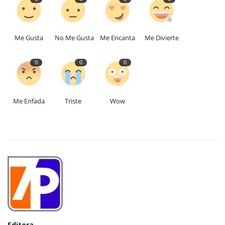
Me Gusta
No Me Gusta
Me Encanta
Me Divierte
0
0
0
Me Enfada
Triste
Wow
Editora