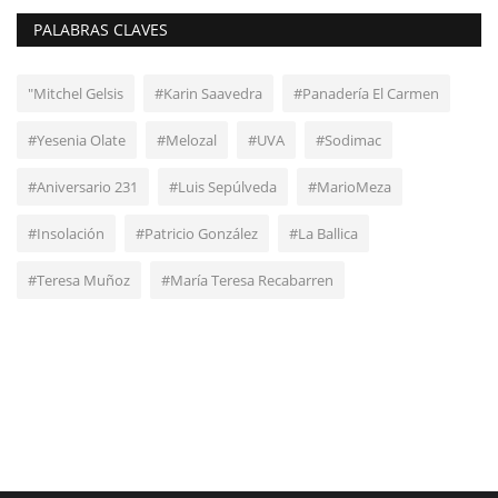
PALABRAS CLAVES
"Mitchel Gelsis
#Karin Saavedra
#Panadería El Carmen
#Yesenia Olate
#Melozal
#UVA
#Sodimac
#Aniversario 231
#Luis Sepúlveda
#MarioMeza
#Insolación
#Patricio González
#La Ballica
#Teresa Muñoz
#María Teresa Recabarren