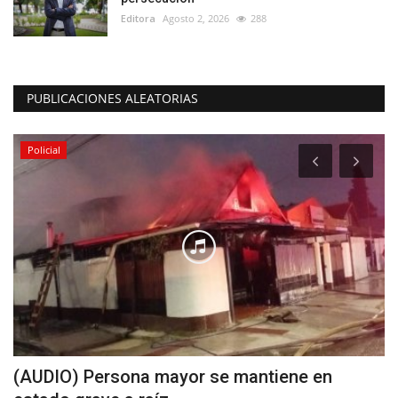
Editora
Agosto 2, 2026
288
PUBLICACIONES ALEATORIAS
Policial
(AUDIO) Persona mayor se mantiene en
C