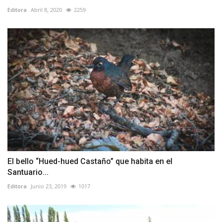
Editora
Abril 8, 2020
2259
El bello “Hued-hued Castaño” que habita en el
Santuario...
Editora
Junio 23, 2019
1017