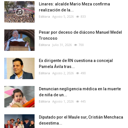
Linares: alcalde Mario Meza confirma
realización de la...
Editora
Agosto 5, 2026
833
Pesar por deceso de diácono Manuel Medel
Troncoso
Editora
Julio 31, 2026
700
Ex dirigente de RN cuestiona a concejal
Pamela Ávila tras...
Editora
Agosto 2, 2026
490
Denuncian negligencia médica en la muerte
de niña de un...
Editora
Agosto 1, 2026
445
Diputado por el Maule sur, Cristián Menchaca
desestima...