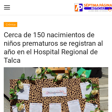
Crónica
Cerca de 150 nacimientos de
Inicio
niños prematuros se registran al
Crónica
año en el Hospital Regional de
Talca
Policial
Tribunales
Deporte
Política
Espectáculos