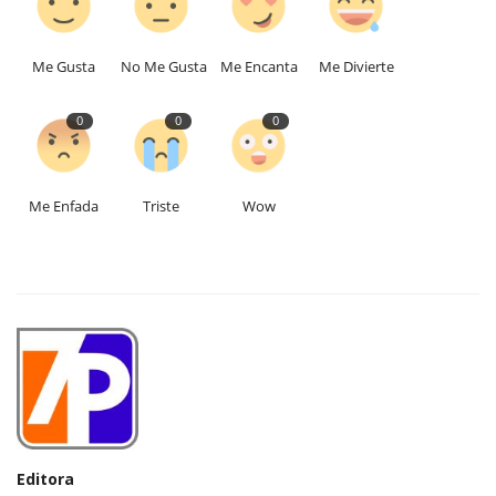
Me Gusta
No Me Gusta
Me Encanta
Me Divierte
0
0
0
Me Enfada
Triste
Wow
Editora