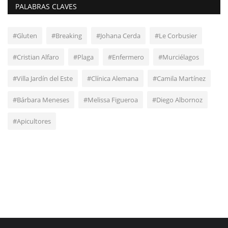
PALABRAS CLAVES
#Gluten
#Breaking
#Johana Cerda
#Le Corbusier
#Cristian Alfaro
#Plaga
#Enfermero
#Murciélagos
#Villa Jardín del Este
#Clínica Alemana
#Camila Martínez
#Bárbara Meneses
#Melissa Figueroa
#Diego Albornoz
#Apicultores