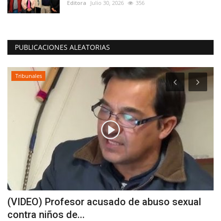
Editora
Julio 30, 2026
356
PUBLICACIONES ALEATORIAS
Tribunales
(VIDEO) Profesor acusado de abuso sexual
D
contra niños de...
u