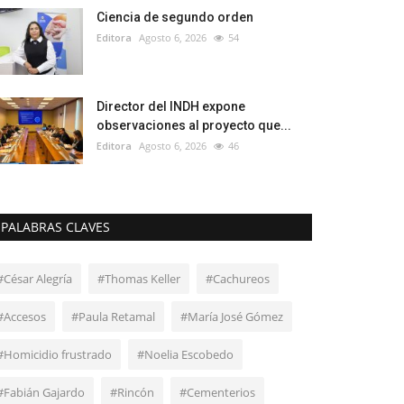
Ciencia de segundo orden
Editora
Agosto 6, 2026
54
Director del INDH expone
observaciones al proyecto que...
Editora
Agosto 6, 2026
46
PALABRAS CLAVES
#César Alegría
#Thomas Keller
#Cachureos
#Accesos
#Paula Retamal
#María José Gómez
#Homicidio frustrado
#Noelia Escobedo
#Fabián Gajardo
#Rincón
#Cementerios