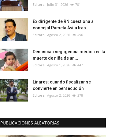
Editora
Julio 31, 2026
701
Ex dirigente de RN cuestiona a
concejal Pamela Ávila tras...
Editora
Agosto 2, 2026
496
Denuncian negligencia médica en la
muerte de niña de un...
Editora
Agosto 1, 2026
447
Linares: cuando fiscalizar se
convierte en persecución
Editora
Agosto 2, 2026
278
PUBLICACIONES ALEATORIAS