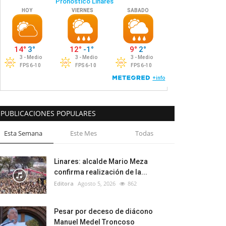
PUBLICACIONES POPULARES
Esta Semana
Este Mes
Todas
Linares: alcalde Mario Meza
confirma realización de la...
Editora
Agosto 5, 2026
862
Pesar por deceso de diácono
Manuel Medel Troncoso