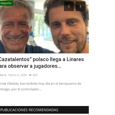
Deporte
Crónica
Cazatalentos” polaco llega a Linares
MINVU y SE
ara observar a jugadores...
de vivienda
itora
Marzo 6, 2026
663
Editora
Agosto 5, 
rtek Oledzki, fue recibido hoy día en el Aeropuerto de
La Ficha 2 corre
ntiago, por el controlador...
considera una ins
PUBLICACIONES RECOMENDADAS