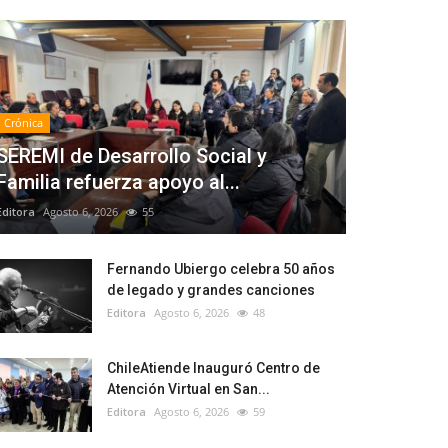
Crónica
SEREMI de Desarrollo Social y
Familia refuerza apoyo al...
Editora
Agosto 6, 2026
55
Fernando Ubiergo celebra 50 años
de legado y grandes canciones
Editora
Agosto 6, 2026
48
ChileAtiende Inauguró Centro de
Atención Virtual en San...
Editora
Agosto 6, 2026
59