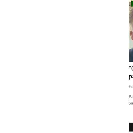
Policial
amos a
(VIDEO) Recalentamiento de calefactor
“
habría provocado...
p
Editora
Julio 9, 2026
644
Ed
gión del
El inmueble estaba sin moradores. Al lugar, kilómetro 17, se
Ba
trasladaron voluntarios...
Sa