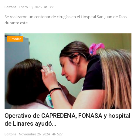
Editora
Enero 13, 2025
383
Se realizaron un centenar de cirugías en el Hospital San Juan de Dios
durante este...
Crónica
Operativo de CAPREDENA, FONASA y hospital
de Linares ayudó...
Editora
Noviembre 26, 2024
527