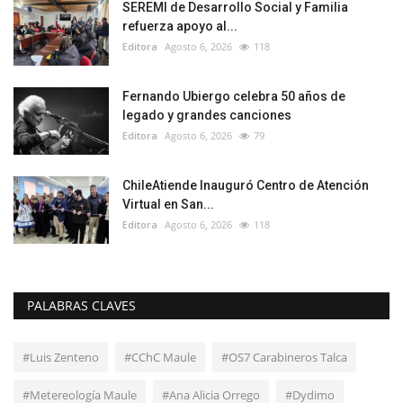
SEREMI de Desarrollo Social y Familia
refuerza apoyo al...
Editora
Agosto 6, 2026
118
Fernando Ubiergo celebra 50 años de
legado y grandes canciones
Editora
Agosto 6, 2026
79
ChileAtiende Inauguró Centro de Atención
Virtual en San...
Editora
Agosto 6, 2026
118
PALABRAS CLAVES
#Luis Zenteno
#CChC Maule
#OS7 Carabineros Talca
#Metereología Maule
#Ana Alicia Orrego
#Dydimo