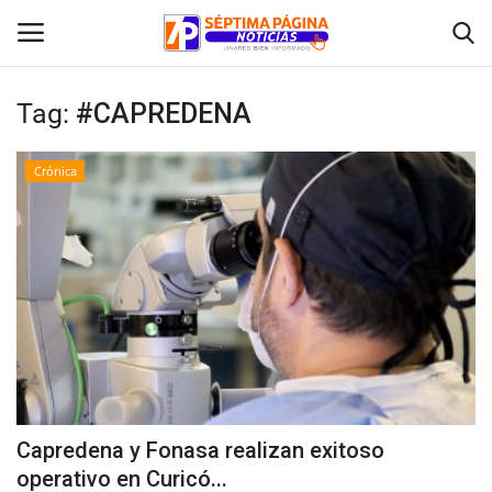
Tag:
#CAPREDENA
Inicio
Crónica
Crónica
Policial
Tribunales
Deporte
Política
Capredena y Fonasa realizan exitoso
operativo en Curicó...
Espectáculos