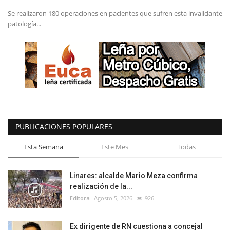
Se realizaron 180 operaciones en pacientes que sufren esta invalidante
patología...
PUBLICACIONES POPULARES
Esta Semana
Este Mes
Todas
Linares: alcalde Mario Meza confirma
realización de la...
Editora
Agosto 5, 2026
926
Ex dirigente de RN cuestiona a concejal