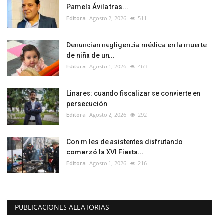
Pamela Ávila tras...
Editora
Agosto 2, 2026
511
Denuncian negligencia médica en la muerte
de niña de un...
Editora
Agosto 1, 2026
463
Linares: cuando fiscalizar se convierte en
persecución
Editora
Agosto 2, 2026
292
Con miles de asistentes disfrutando
comenzó la XVI Fiesta...
Editora
Agosto 1, 2026
216
PUBLICACIONES ALEATORIAS