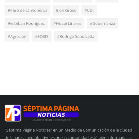
#Paro de camioneros
#Jon Gross
#UDI
#Esteban Rodríguez
#Huapi Linares
#Gobernanza
#Agresión
#FOSIS
#Rodrigo Sepúlveda
"Séptima Página Noticias" en un Medio de Comunicación de la ciudad
de Linares cuyo objetivo es que la comunidad esté bien informada, a