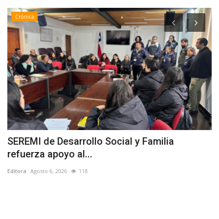
Crónica
e
SEREMI de Desarrollo Social y Familia
(
refuerza apoyo al...
c
Editora
Agosto 6, 2026
118
Ed
El
ed