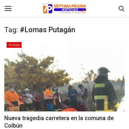
Tag:
#Lomas Putagán
Inicio
Policial
Crónica
Policial
Tribunales
Deporte
Política
Nueva tragedia carretera en la comuna de
Colbún
Espectáculos