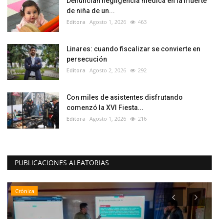
Denuncian negligencia médica en la muerte
de niña de un...
Editora
Agosto 1, 2026
463
Linares: cuando fiscalizar se convierte en
persecución
Editora
Agosto 2, 2026
292
Con miles de asistentes disfrutando
comenzó la XVI Fiesta...
Editora
Agosto 1, 2026
216
PUBLICACIONES ALEATORIAS
Crónica