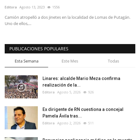
Editora
Agosto 13, 2023
1556
Camión atropelló a dos jinetes en la localidad de Lomas de Putagán.
Uno de ellos,...
PUBLICACIONES POPULARES
Esta Semana
Este Mes
Todas
Linares: alcalde Mario Meza confirma
realización de la...
Editora
Agosto 5, 2026
926
Ex dirigente de RN cuestiona a concejal
Pamela Ávila tras...
Editora
Agosto 2, 2026
511