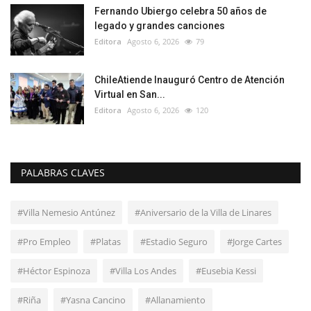
Fernando Ubiergo celebra 50 años de
legado y grandes canciones
Editora
Agosto 6, 2026
79
ChileAtiende Inauguró Centro de Atención
Virtual en San...
Editora
Agosto 6, 2026
120
PALABRAS CLAVES
#Villa Nemesio Antúnez
#Aniversario de la Villa de Linares
#Pro Empleo
#Platas
#Estadio Seguro
#Jorge Cartes
#Héctor Espinoza
#Villa Los Andes
#Eusebia Kessi
#Riña
#Yasna Cancino
#Allanamiento