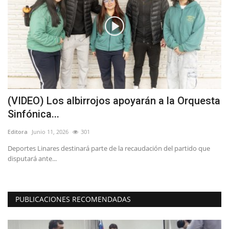
ía
(VIDEO) Los albirrojos apoyarán a la Orquesta
L
Sinfónica...
s
Editora
Junio 11, 2026
301
Ed
Deportes Linares destinará parte de la recaudación del partido que
Lo
disputará ante...
PUBLICACIONES RECOMENDADAS