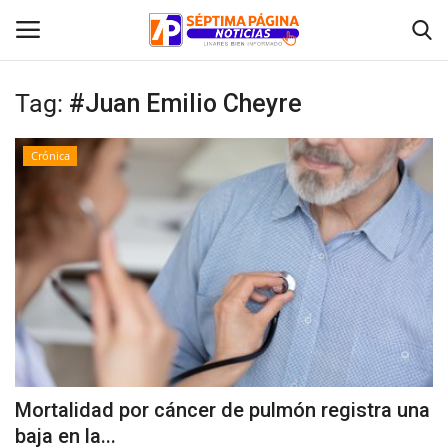
Tag:
#Juan Emilio Cheyre
Inicio
Crónica
Crónica
Policial
Tribunales
Deporte
Política
Mortalidad por cáncer de pulmón registra una
baja en la...
Espectáculos