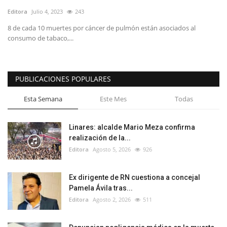
Editora
Julio 4, 2023
243
8 de cada 10 muertes por cáncer de pulmón están asociados al
consumo de tabaco,...
PUBLICACIONES POPULARES
Esta Semana
Este Mes
Todas
Linares: alcalde Mario Meza confirma
realización de la...
Editora
Agosto 5, 2026
926
Ex dirigente de RN cuestiona a concejal
Pamela Ávila tras...
Editora
Agosto 2, 2026
511