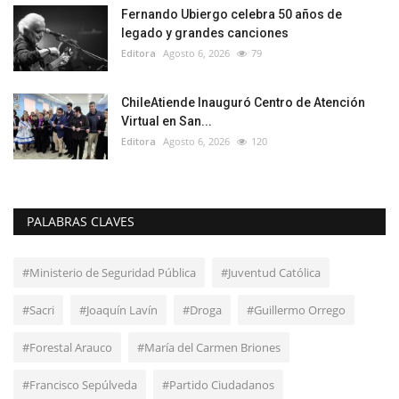
Fernando Ubiergo celebra 50 años de
legado y grandes canciones
Editora
Agosto 6, 2026
79
ChileAtiende Inauguró Centro de Atención
Virtual en San...
Editora
Agosto 6, 2026
120
PALABRAS CLAVES
#Ministerio de Seguridad Pública
#Juventud Católica
#Sacri
#Joaquín Lavín
#Droga
#Guillermo Orrego
#Forestal Arauco
#María del Carmen Briones
#Francisco Sepúlveda
#Partido Ciudadanos