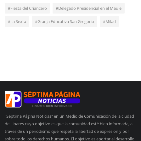
#Fiesta del Criancero
#Delegado Presidencial en el Maule
#La Sexta
#Granja Educativa San Gregorio
#Milad
"Séptima Página Noticias" en un Medio de Comunicación de la ciudad
de Linares cuyo objetivo es que la comunidad esté bien informada, a
través de un periodismo que respeta la libertad de expresión y por
sobre todo los derechos humanos. El objetivo es aportar al desarrollo