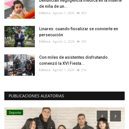
Denuncian negligencia médica en la muerte
de niña de un...
Editora
Agosto 1, 2026
463
Linares: cuando fiscalizar se convierte en
persecución
Editora
Agosto 2, 2026
292
Con miles de asistentes disfrutando
comenzó la XVI Fiesta...
Editora
Agosto 1, 2026
216
PUBLICACIONES ALEATORIAS
Deporte