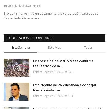
Editora
Junio 5, 2025
561
El organismo, remitió un documento a la corporación para que se
despache la información...
PUBLICACIONES POPULARES
Esta Semana
Este Mes
Todas
Linares: alcalde Mario Meza confirma
realización de la...
Editora
Agosto 5, 2026
926
Ex dirigente de RN cuestiona a concejal
Pamela Ávila tras...
Editora
Agosto 2, 2026
511