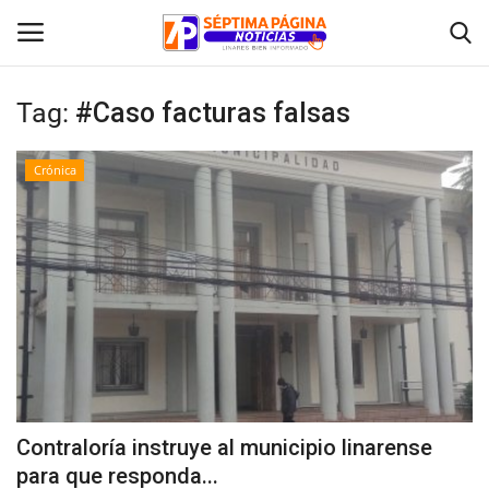
Tag:
#Caso facturas falsas
Inicio
Crónica
Crónica
Policial
Tribunales
Deporte
Política
Contraloría instruye al municipio linarense
para que responda...
Espectáculos