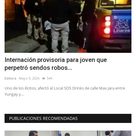
Internación provisoria para joven que
T
perpetró sendos robos...
C
Editora
Mayo 9, 2026
544
Ed
Uno de los ilícitos, afectó al Local SOS Drinks de calle Max Jara entre
La
Yungay y...
de
PUBLICACIONES RECOMENDADAS