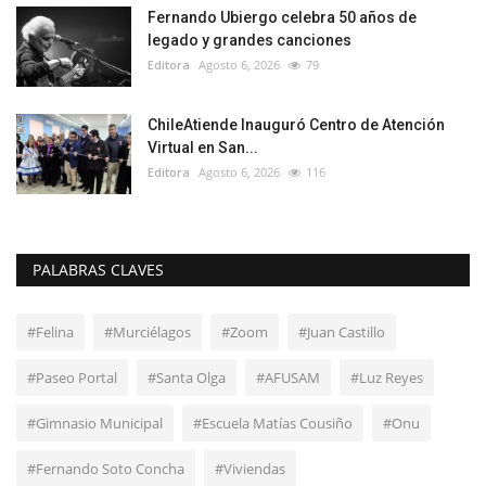
Fernando Ubiergo celebra 50 años de
legado y grandes canciones
Editora
Agosto 6, 2026
79
ChileAtiende Inauguró Centro de Atención
Virtual en San...
Editora
Agosto 6, 2026
116
PALABRAS CLAVES
#Felina
#Murciélagos
#Zoom
#Juan Castillo
#Paseo Portal
#Santa Olga
#AFUSAM
#Luz Reyes
#Gimnasio Municipal
#Escuela Matías Cousiño
#Onu
#Fernando Soto Concha
#Viviendas