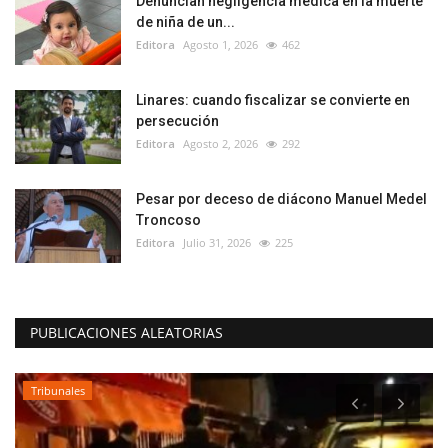
Denuncian negligencia médica en la muerte
de niña de un...
Editora
Agosto 1, 2026
462
Linares: cuando fiscalizar se convierte en
persecución
Editora
Agosto 2, 2026
292
Pesar por deceso de diácono Manuel Medel
Troncoso
Editora
Julio 31, 2026
225
PUBLICACIONES ALEATORIAS
Tribunales