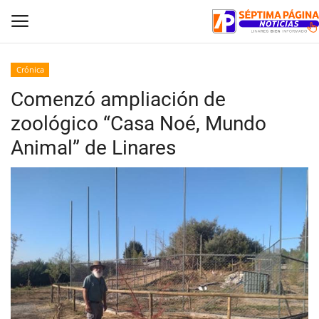
Crónica
Comenzó ampliación de
Inicio
zoológico “Casa Noé, Mundo
Crónica
Animal” de Linares
Policial
Tribunales
Deporte
Política
Espectáculos