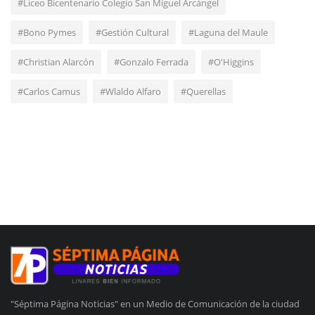
#Liceo Bicentenario Colegio San Miguel Arcángel
#Bono Pymes
#Gestión Cultural
#Laguna del Maule
#Christian Alarcón
#Gonzalo Ferrada
#O'Higgins
#Carlos Camus
#Wlaldo Alfaro
#Querellas
"Séptima Página Noticias" en un Medio de Comunicación de la ciudad