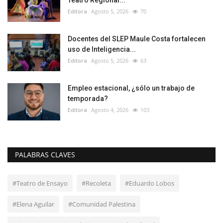
Teatro Regional...
Editora
Agosto 5, 2026
70
Docentes del SLEP Maule Costa fortalecen
uso de Inteligencia...
Editora
Agosto 5, 2026
63
Empleo estacional, ¿sólo un trabajo de
temporada?
Editora
Agosto 4, 2026
103
PALABRAS CLAVES
#Teatro de Ensayo
#Recoleta
#Eduardo Lobos
#Elena Aguilar
#Comunidad Palestina