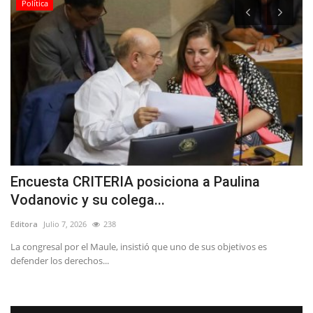
Política
Encuesta CRITERIA posiciona a Paulina
T
Vodanovic y su colega...
d
Editora
Julio 7, 2026
238
Ed
La congresal por el Maule, insistió que uno de sus objetivos es
defender los derechos...