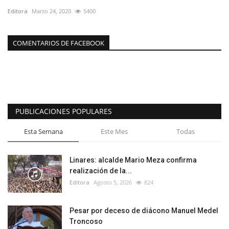
Editora
Marzo 24, 2020
5400
COMENTARIOS DE FACEBOOK
PUBLICACIONES POPULARES
Esta Semana
Este Mes
Todas
Linares: alcalde Mario Meza confirma
realización de la...
Editora
Agosto 5, 2026
824
Pesar por deceso de diácono Manuel Medel
Troncoso