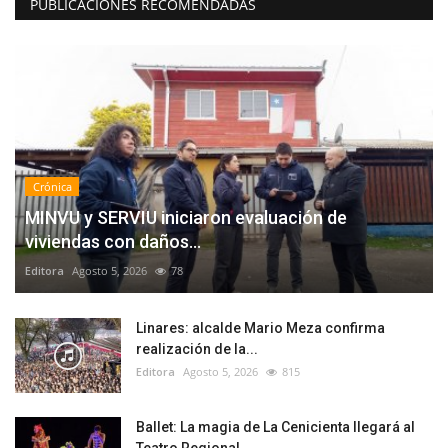
PUBLICACIONES RECOMENDADAS
Crónica
MINVU y SERVIU iniciaron evaluación de
viviendas con daños...
Editora
Agosto 5, 2026
78
Linares: alcalde Mario Meza confirma
realización de la...
Editora
Agosto 5, 2026
815
Ballet: La magia de La Cenicienta llegará al