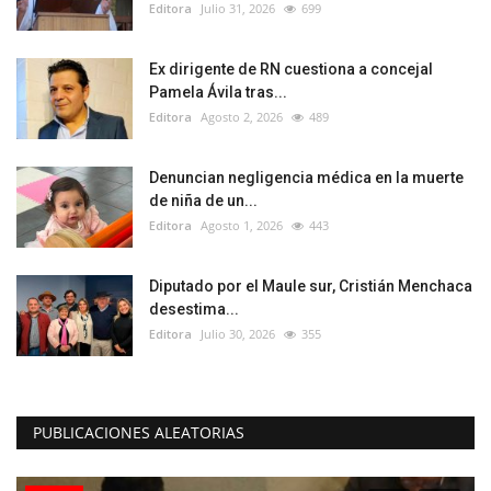
Editora
Julio 31, 2026
699
Ex dirigente de RN cuestiona a concejal
Pamela Ávila tras...
Editora
Agosto 2, 2026
489
Denuncian negligencia médica en la muerte
de niña de un...
Editora
Agosto 1, 2026
443
Diputado por el Maule sur, Cristián Menchaca
desestima...
Editora
Julio 30, 2026
355
PUBLICACIONES ALEATORIAS