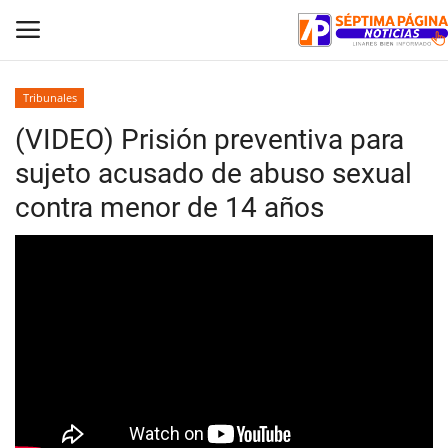
Tribunales
(VIDEO) Prisión preventiva para
Inicio
sujeto acusado de abuso sexual
Crónica
contra menor de 14 años
Policial
Tribunales
Deporte
Política
Espectáculos