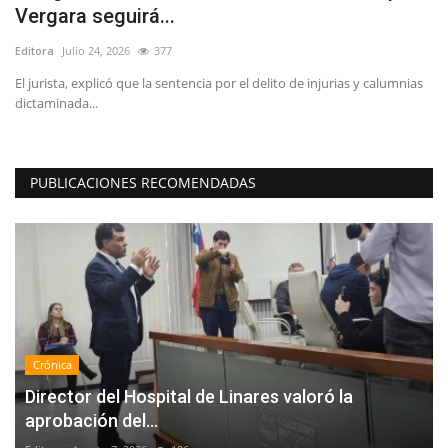
Vergara seguirá...
R
Editora
Julio 24, 2026
377
Ed
El jurista, explicó que la sentencia por el delito de injurias y calumnias
dictaminada...
PUBLICACIONES RECOMENDADAS
Crónica
Director del Hospital de Linares valoró la
aprobación del...