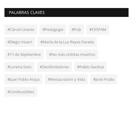
PALABRAS CLAVES
#Cárcel Linares
#Pedagogía
#Pub
#CESFAM
#Diego Irizarri
#María de la Luz Reyes Parada
#11 de Septiembre
#No más ciclistas muertos
#Lorena Soto
#Desfibriladores
#Pablo Gacitúa
#Juan Pablo Araya
#Restauración y Vida
#José Prado
#Combustibles