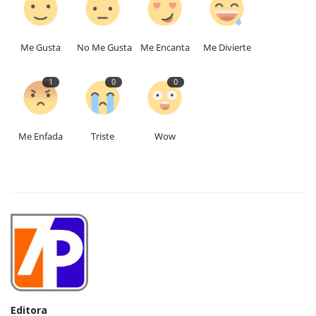
Me Gusta
No Me Gusta
Me Encanta
Me Divierte
1
0
0
Me Enfada
Triste
Wow
Editora