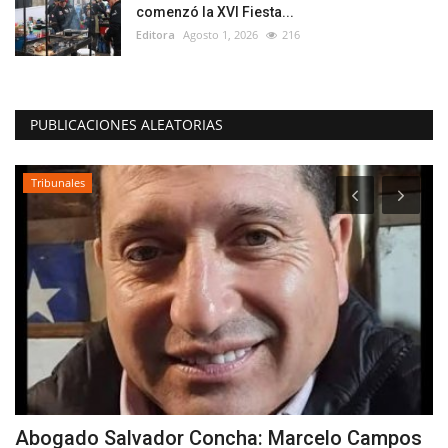
comenzó la XVI Fiesta...
Editora
Agosto 1, 2026
216
PUBLICACIONES ALEATORIAS
Tribunales
Abogado Salvador Concha: Marcelo Campos
D