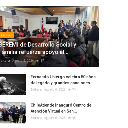
Crónica
SEREMI de Desarrollo Social y
Familia refuerza apoyo al...
Editora
Agosto 6, 2026
87
Fernando Ubiergo celebra 50 años
de legado y grandes canciones
Editora
Agosto 6, 2026
74
ChileAtiende Inauguró Centro de
Atención Virtual en San...
Editora
Agosto 6, 2026
95