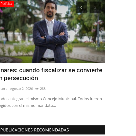
Política
Política
inares: cuando fiscalizar se convierte
Recursos P
n persecución
responsabil
itora
Agosto 2, 2026
288
Editora
Junio 29, 
odos integran el mismo Concejo Municipal. Todos fueron
"El alcalde Mario
egidos con el mismo mandato...
explicaciones clar
PUBLICACIONES RECOMENDADAS