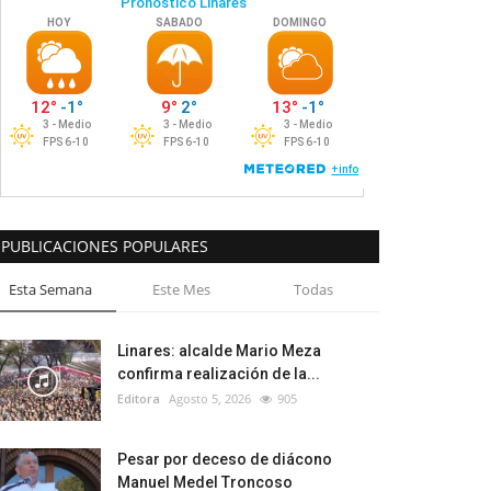
PUBLICACIONES POPULARES
Esta Semana
Este Mes
Todas
Linares: alcalde Mario Meza
confirma realización de la...
Editora
Agosto 5, 2026
905
Pesar por deceso de diácono
Manuel Medel Troncoso