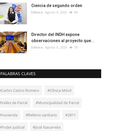
Ciencia de segundo orden
Editora
Agosto 6, 2026
89
Director del INDH expone
observaciones al proyecto que...
Editora
Agosto 6, 2026
78
PALABRAS CLAVES
#Carlos Castro Romero
#Clínica Móvil
#Valles de Parral
#Municipalidad de Parral
#Hacienda
#Relleno sanitario
#2811
#Poder Judicial
#José Navarrete