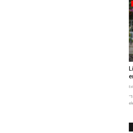
Crónica
Agua que se va, nieve que falta: la
L
paradoja de un Maule...
e
Editora
Agosto 4, 2026
142
Ed
"Los datos actuales reflejan esta realidad. Al 3 de agosto, la
"T
cordillera registra...
el