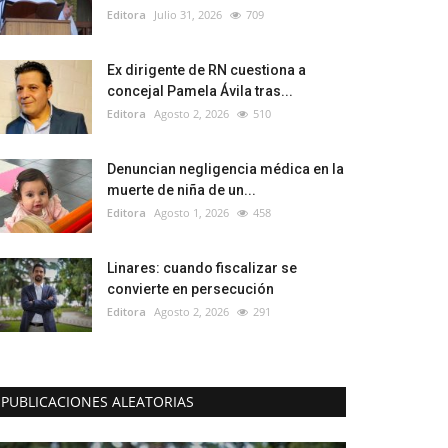
Editora
Julio 31, 2026
709
Ex dirigente de RN cuestiona a
concejal Pamela Ávila tras...
Editora
Agosto 2, 2026
510
Denuncian negligencia médica en la
muerte de niña de un...
Editora
Agosto 1, 2026
458
Linares: cuando fiscalizar se
convierte en persecución
Editora
Agosto 2, 2026
291
PUBLICACIONES ALEATORIAS