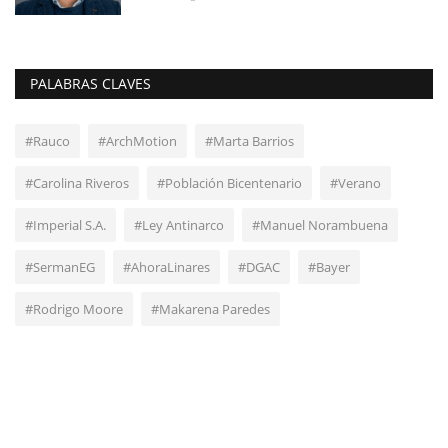
PALABRAS CLAVES
#Rauco
#ArchMotion
#Marta Barrios
#Carolina Riveros
#Población Bicentenario
#Verano
#Imperial S.A.
#Ley Antinarco
#Manuel Norambuena
#SermanEG
#AhoraLinares
#DGAC
#Bayer
#Rodrigo Moore
#Makarena Paredes