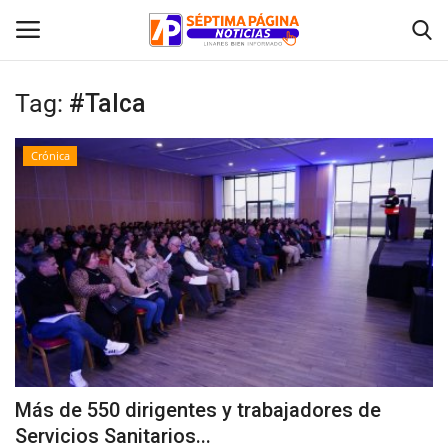
Tag:
#Talca
Inicio
Crónica
Crónica
Policial
Tribunales
Deporte
Política
Más de 550 dirigentes y trabajadores de
Servicios Sanitarios...
Espectáculos