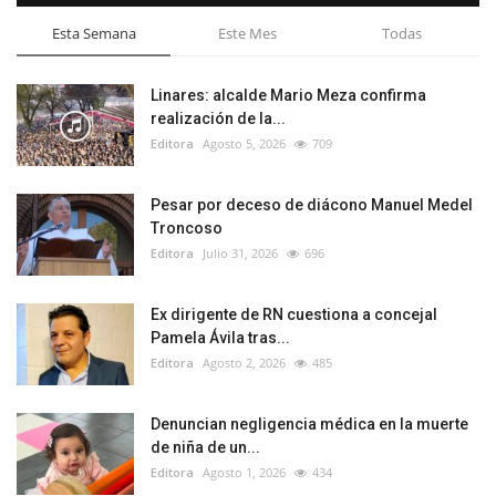
Esta Semana
Este Mes
Todas
Linares: alcalde Mario Meza confirma
realización de la...
Editora
Agosto 5, 2026
709
Pesar por deceso de diácono Manuel Medel
Troncoso
Editora
Julio 31, 2026
696
Ex dirigente de RN cuestiona a concejal
Pamela Ávila tras...
Editora
Agosto 2, 2026
485
Denuncian negligencia médica en la muerte
de niña de un...
Editora
Agosto 1, 2026
434