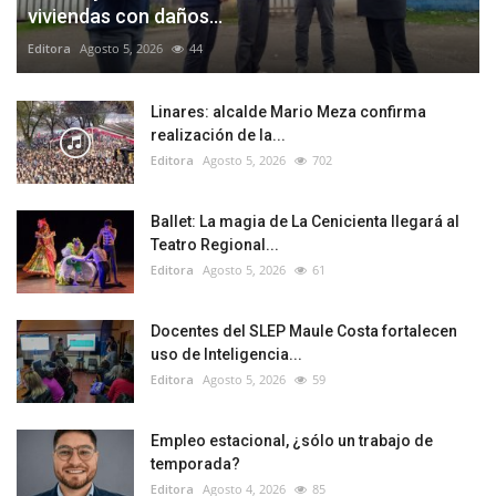
viviendas con daños...
Editora
Agosto 5, 2026
44
Linares: alcalde Mario Meza confirma
realización de la...
Editora
Agosto 5, 2026
702
Ballet: La magia de La Cenicienta llegará al
Teatro Regional...
Editora
Agosto 5, 2026
61
Docentes del SLEP Maule Costa fortalecen
uso de Inteligencia...
Editora
Agosto 5, 2026
59
Empleo estacional, ¿sólo un trabajo de
temporada?
Editora
Agosto 4, 2026
85