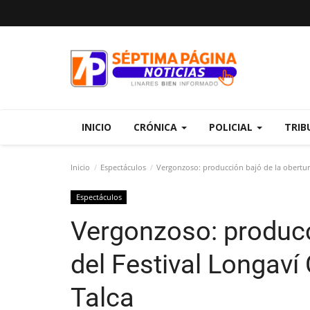
INICIO
CRÓNICA
POLICIAL
TRIB
Inicio
Espectáculos
Vergonzoso: producción bajó de la obertura
Espectáculos
Vergonzoso: producc
del Festival Longaví
Talca