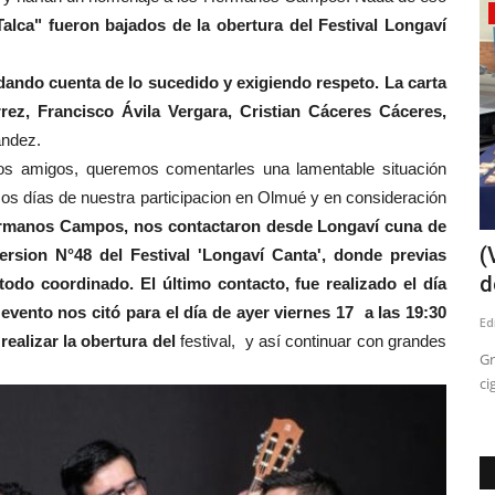
Política
lca" fueron bajados de la obertura del Festival Longaví
 dando cuenta de lo sucedido y exigiendo respeto. La carta
ez, Francisco Ávila Vergara, Cristian Cáceres Cáceres,
ández.
idos amigos, queremos comentarles una lamentable situación
ocos días de nuestra participacion en Olmué y en consideración
ermanos Campos, nos contactaron desde Longaví cuna de
abuso
Robo de medidores: Diputados del PNL
(
version N°48 del Festival 'Longaví Canta', donde previas
solicitan datos nacionales...
d
do coordinado. El último contacto, fue realizado el día
evento nos citó para el día de ayer viernes 17 a las 19:30
Editora
Julio 31, 2026
121
Ed
ealizar la obertura del
festival, y así continuar con grandes
como docente
El fenómeno delictual será abordado en una sesión especial
Gr
en la Comisión de Seguridad...
ci