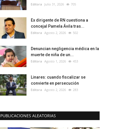
Editora
Julio 31, 2026
705
Ex dirigente de RN cuestiona a
concejal Pamela Ávila tras...
Editora
Agosto 2, 2026
502
Denuncian negligencia médica en la
muerte de niña de un...
Editora
Agosto 1, 2026
453
Linares: cuando fiscalizar se
convierte en persecución
Editora
Agosto 2, 2026
283
PUBLICACIONES ALEATORIAS