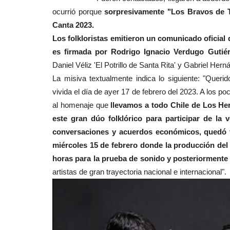
Tribunales
ocurrió porque
sorpresivamente "Los Bravos de Ta
Canta 2023.
Los folkloristas emitieron un comunicado oficial
es firmada por Rodrigo Ignacio Verdugo Gutiérr
Daniel Véliz 'El Potrillo de Santa Rita' y Gabriel Hern
La misiva textualmente indica lo siguiente: "Quer
vivida el día de ayer 17 de febrero del 2023. A los p
al homenaje que
llevamos a todo Chile de Los H
(VIDEO) Profesor acusado de 
este gran dúo folklórico para participar de la 
sexual contra niños de...
conversaciones y acuerdos económicos, quedó to
miércoles 15 de febrero donde la producción del 
Editora
Abril 20, 2026
659
horas para la prueba de sonido y posteriormente r
El acusado, Sergio Maureira, se desempeñaba 
artistas de gran trayectoria nacional e internacional".
de educación musical en...