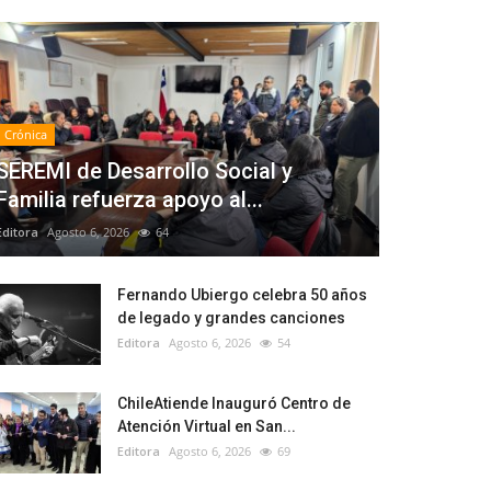
Crónica
SEREMI de Desarrollo Social y
Familia refuerza apoyo al...
Editora
Agosto 6, 2026
64
Fernando Ubiergo celebra 50 años
de legado y grandes canciones
Editora
Agosto 6, 2026
54
ChileAtiende Inauguró Centro de
Atención Virtual en San...
Editora
Agosto 6, 2026
69