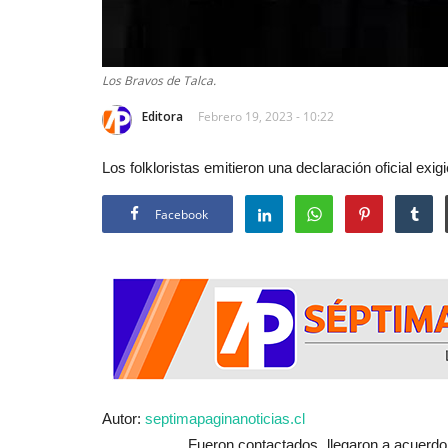
Los Bravos de Talca.
Editora
Febrero 19, 2023 - 10:22
Los folkloristas emitieron una declaración oficial 
Facebook
Autor:
septimapaginanoticias.cl
Fueron contactados, llegaron a acuerdo y ha