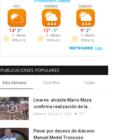
PUBLICACIONES POPULARES
Esta Semana
Este Mes
Todas
Linares: alcalde Mario Meza
confirma realización de la...
Editora
Agosto 5, 2026
875
Pesar por deceso de diácono
Manuel Medel Troncoso