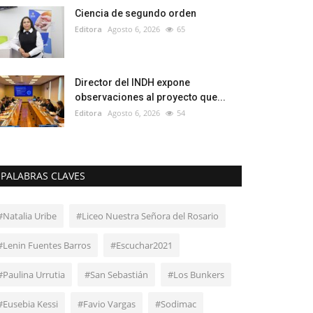
Ciencia de segundo orden
Editora
Agosto 6, 2026
65
Director del INDH expone
observaciones al proyecto que...
Editora
Agosto 6, 2026
54
PALABRAS CLAVES
#Natalia Uribe
#Liceo Nuestra Señora del Rosario
#Lenin Fuentes Barros
#Escuchar2021
#Paulina Urrutia
#San Sebastián
#Los Bunkers
#Eusebia Kessi
#Favio Vargas
#Sodimac