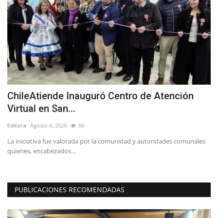
ChileAtiende Inauguró Centro de Atención
O
Virtual en San...
d
Editora
Agosto 6, 2026
66
Ed
La iniciativa fue valorada por la comunidad y autoridades comunales
Pe
quienes, encabezados...
int
PUBLICACIONES RECOMENDADAS