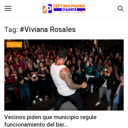
Tag:
#Viviana Rosales
Inicio
Crónica
Crónica
Policial
Tribunales
Deporte
Política
Vecinos piden que municipio regule
funcionamiento del bar...
Espectáculos