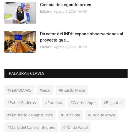
Ciencia de segundo orden
Editora
Agosto 6, 2026
60
Director del INDH expone observaciones al
proyecto que...
Editora
Agosto 6, 2026
50
PALABRAS CLAVES
#FERFUMAPS
#Sexo
#Ricardo Mena
#Pablo Gutiérrez
#Parafina
#Carlos Leppe
#Regantes
#Ministerio de Agricultura
#Cruz Roja
#Enrique Araya
#María del Carmen Briones
#PDI de Parral