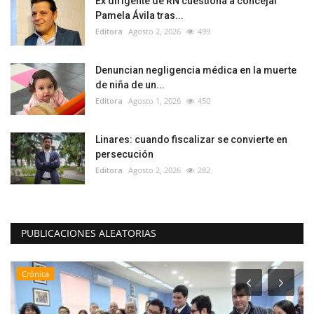
Ex dirigente de RN cuestiona a concejal
Pamela Ávila tras...
Editora
Agosto 2, 2026
499
Denuncian negligencia médica en la muerte
de niña de un...
Editora
Agosto 1, 2026
450
Linares: cuando fiscalizar se convierte en
persecución
Editora
Agosto 2, 2026
282
PUBLICACIONES ALEATORIAS
Crónica