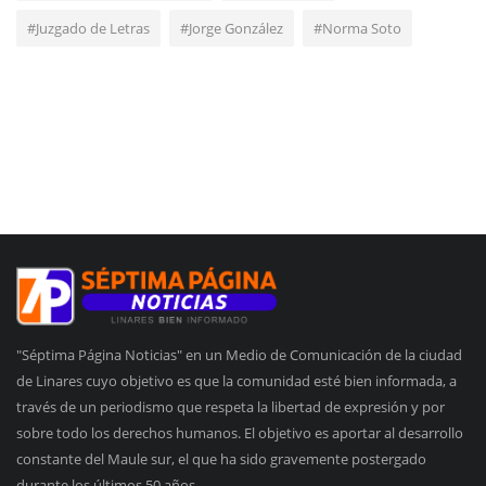
#Juzgado de Letras
#Jorge González
#Norma Soto
"Séptima Página Noticias" en un Medio de Comunicación de la ciudad
de Linares cuyo objetivo es que la comunidad esté bien informada, a
través de un periodismo que respeta la libertad de expresión y por
sobre todo los derechos humanos. El objetivo es aportar al desarrollo
constante del Maule sur, el que ha sido gravemente postergado
durante los últimos 50 años.