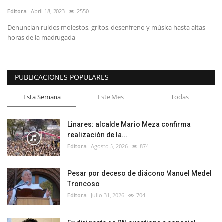
Editora
Abril 18, 2023
2550
Denuncian ruidos molestos, gritos, desenfreno y música hasta altas
horas de la madrugada
PUBLICACIONES POPULARES
Esta Semana
Este Mes
Todas
Linares: alcalde Mario Meza confirma
realización de la...
Editora
Agosto 5, 2026
874
Pesar por deceso de diácono Manuel Medel
Troncoso
Editora
Julio 31, 2026
704