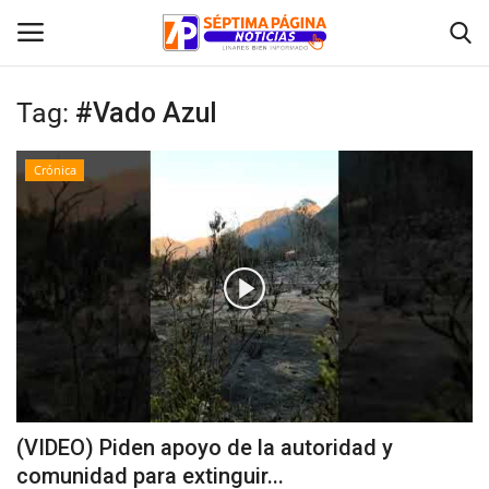
Tag:
#Vado Azul
Inicio
Crónica
Crónica
Policial
Tribunales
Deporte
Política
(VIDEO) Piden apoyo de la autoridad y
comunidad para extinguir...
Espectáculos