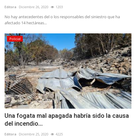
Editora
Diciembre 26, 2020
1203
No hay antecedentes del o los responsables del siniestro que ha
afectado 14 hectáreas...
Policial
Una fogata mal apagada habría sido la causa
del incendio...
Editora
Diciembre 25, 2020
4225