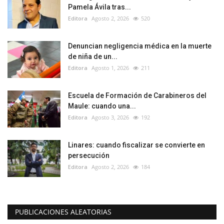
Pamela Ávila tras...
Editora
Agosto 2, 2026
520
Denuncian negligencia médica en la muerte
de niña de un...
Editora
Agosto 1, 2026
211
Escuela de Formación de Carabineros del
Maule: cuando una...
Editora
Agosto 3, 2026
192
Linares: cuando fiscalizar se convierte en
persecución
Editora
Agosto 2, 2026
184
PUBLICACIONES ALEATORIAS