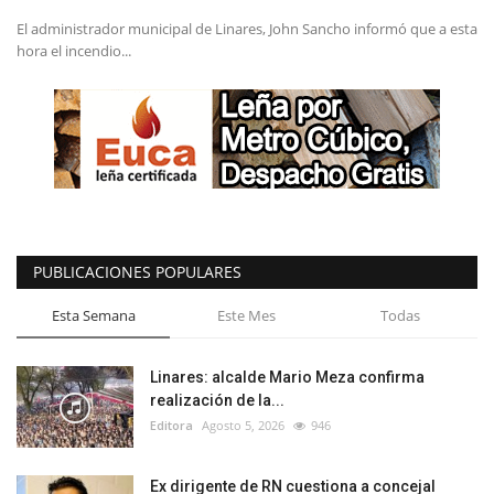
El administrador municipal de Linares, John Sancho informó que a esta
hora el incendio...
PUBLICACIONES POPULARES
Esta Semana
Este Mes
Todas
Linares: alcalde Mario Meza confirma
realización de la...
Editora
Agosto 5, 2026
946
Ex dirigente de RN cuestiona a concejal