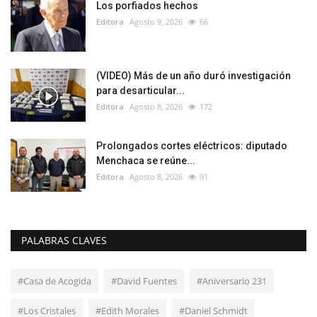
Los porfiados hechos
Editora
Agosto 9, 2026
66
(VIDEO) Más de un año duró investigación
para desarticular...
Editora
Agosto 8, 2026
172
Prolongados cortes eléctricos: diputado
Menchaca se reúne...
Editora
Agosto 8, 2026
91
PALABRAS CLAVES
#Casa de Acogida
#David Fuentes
#Aniversario 231
#Los Cristales
#Edith Morales
#Daniel Schmidt