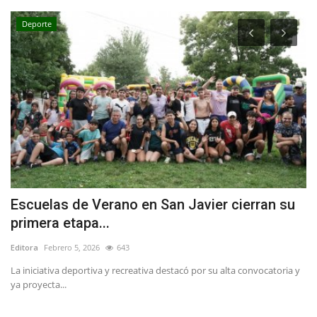
Deporte
Escuelas de Verano en San Javier cierran su
L
primera etapa...
p
Editora
Febrero 5, 2026
643
Ed
La iniciativa deportiva y recreativa destacó por su alta convocatoria y
"T
ya proyecta...
co