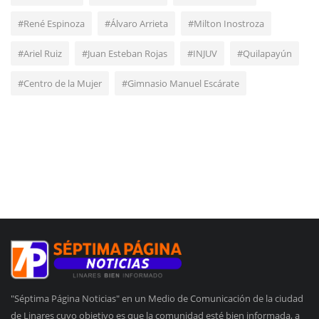
#René Espinoza
#Álvaro Arrieta
#Milton Inostroza
#Ariel Ruiz
#Juan Esteban Rojas
#INJUV
#Quilapayún
#Centro de la Mujer
#Gimnasio Manuel Escárate
"Séptima Página Noticias" en un Medio de Comunicación de la ciudad
de Linares cuyo objetivo es que la comunidad esté bien informada, a