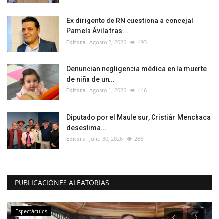
Ex dirigente de RN cuestiona a concejal
Pamela Ávila tras...
Editora
Agosto 2, 2026
493
Denuncian negligencia médica en la muerte
de niña de un...
Editora
Agosto 1, 2026
446
Diputado por el Maule sur, Cristián Menchaca
desestima...
Editora
Julio 30, 2026
286
PUBLICACIONES ALEATORIAS
Espectáculos