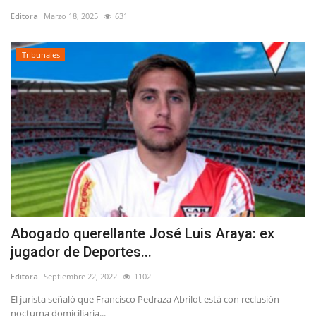
Editora
Marzo 18, 2025
631
Tribunales
Abogado querellante José Luis Araya: ex
jugador de Deportes...
Editora
Septiembre 22, 2022
1102
El jurista señaló que Francisco Pedraza Abrilot está con reclusión
nocturna domiciliaria...