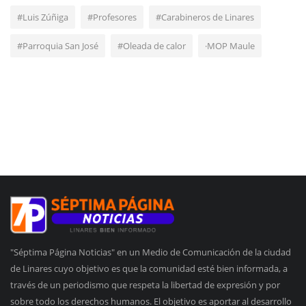
#Luis Zúñiga
#Profesores
#Carabineros de Linares
#Parroquia San José
#Oleada de calor
·MOP Maule
"Séptima Página Noticias" en un Medio de Comunicación de la ciudad
de Linares cuyo objetivo es que la comunidad esté bien informada, a
través de un periodismo que respeta la libertad de expresión y por
sobre todo los derechos humanos. El objetivo es aportar al desarrollo