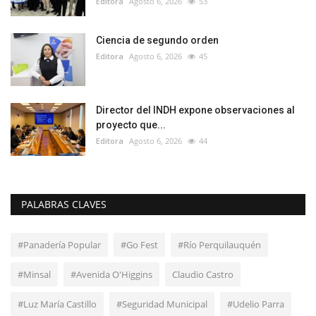
Editora
Agosto 6, 2026
53
Ciencia de segundo orden
Editora
Agosto 6, 2026
45
Director del INDH expone observaciones al
proyecto que...
Editora
Agosto 6, 2026
44
PALABRAS CLAVES
#Panadería Popular
#Go Fest
#Río Perquilauquén
#Minsal
#Avenida O'Higgins
Claudio Castro
#Luz María Castillo
#Seguridad Municipal
#Udelio Parra