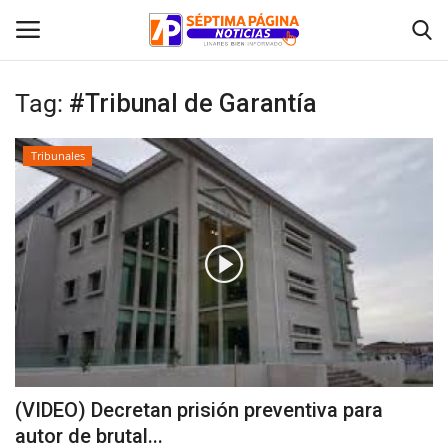
Tag:
#Tribunal de Garantía
Inicio
Tribunales
Crónica
Policial
Tribunales
Deporte
Política
(VIDEO) Decretan prisión preventiva para
autor de brutal...
Espectáculos