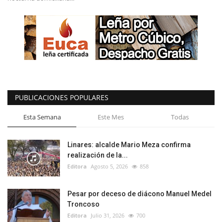
PUBLICACIONES POPULARES
Esta Semana
Este Mes
Todas
Linares: alcalde Mario Meza confirma
realización de la...
Editora
Agosto 5, 2026
858
Pesar por deceso de diácono Manuel Medel
Troncoso
Editora
Julio 31, 2026
700