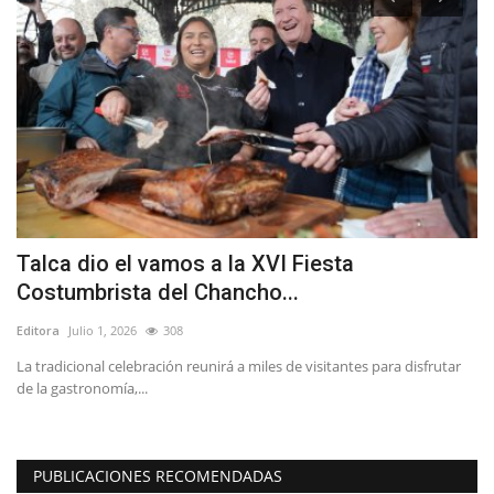
Talca dio el vamos a la XVI Fiesta
F
Costumbrista del Chancho...
y
Editora
Julio 1, 2026
308
Ed
La tradicional celebración reunirá a miles de visitantes para disfrutar
El
de la gastronomía,...
Bas
PUBLICACIONES RECOMENDADAS