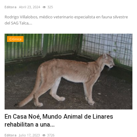
Editora
Abril 23, 2024
325
Rodrigo Villalobos, médico veterinario especialista en fauna silvestre
del SAG Talca,...
Crónica
En Casa Noé, Mundo Animal de Linares
rehabilitan a una...
Editora
Julio 17, 2023
3726