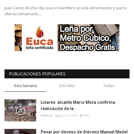
Juan Carlos Muñoz dijo que el mamífero se está alimentando y que la
idea es reinsertarlo...
PUBLICACIONES POPULARES
Esta Semana
Este Mes
Todas
Linares: alcalde Mario Meza confirma
realización de la...
Editora
Agosto 5, 2026
891
Pesar por deceso de diácono Manuel Medel