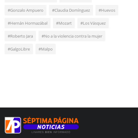
#Gonzalo Ampuero
#Claudia Domínguez
#Huevos
#Hernán Hormazábal
#Mozart
#Los Vásquez
#Roberto Jara
#No a la violencia contra la mujer
#GalgoLibre
#Malpo