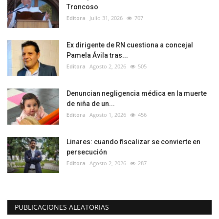
Troncoso
Editora
Julio 31, 2026
707
Ex dirigente de RN cuestiona a concejal
Pamela Ávila tras...
Editora
Agosto 2, 2026
505
Denuncian negligencia médica en la muerte
de niña de un...
Editora
Agosto 1, 2026
456
Linares: cuando fiscalizar se convierte en
persecución
Editora
Agosto 2, 2026
287
PUBLICACIONES ALEATORIAS