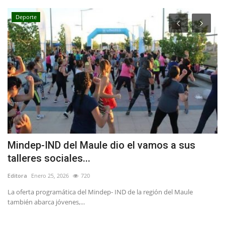
Deporte
Mindep-IND del Maule dio el vamos a sus
F
talleres sociales...
n
Editora
Enero 25, 2026
720
Ed
ca
La oferta programática del Mindep- IND de la región del Maule
Nu
también abarca jóvenes,...
Fe