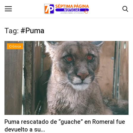
Tag:
#Puma
Inicio
Crónica
Crónica
Policial
Tribunales
Deporte
Política
Puma rescatado de “guache” en Romeral fue
devuelto a su...
Espectáculos