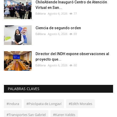
ChileAtiende Inauguró Centro de Atención
Virtual en San...
Editora
Agosto 6, 2026
77
Ciencia de segundo orden
Editora
Agosto 6, 2026
69
Director del INDH expone observaciones al
proyecto que...
Editora
Agosto 6, 2026
60
PALABRAS CLAVES
#Indura
#Psicópata de Longaví
#Edith Morales
#Transportes San Gabriel
#Karen Valdés