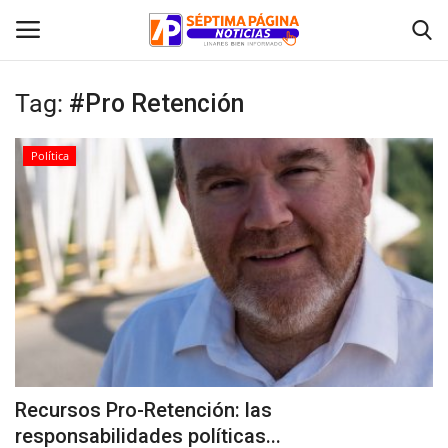
Tag:
#Pro Retención
Inicio
Política
Crónica
Policial
Tribunales
Deporte
Política
Recursos Pro-Retención: las
responsabilidades políticas...
Espectáculos