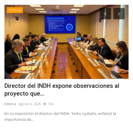
Crónica
Director del INDH expone observaciones al
F
proyecto que...
y
Editora
Agosto 6, 2026
100
Ed
En su exposición el director del INDH, Yerko Ljubetic, enfatizó la
El
importancia de...
Bas