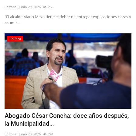
Editora
Junio 29, 2026
255
"El alcalde Mario Meza tiene el deber de entregar explicaciones claras y
asumir...
Política
Abogado César Concha: doce años después,
la Municipalidad...
Editora
Junio 28, 2026
241