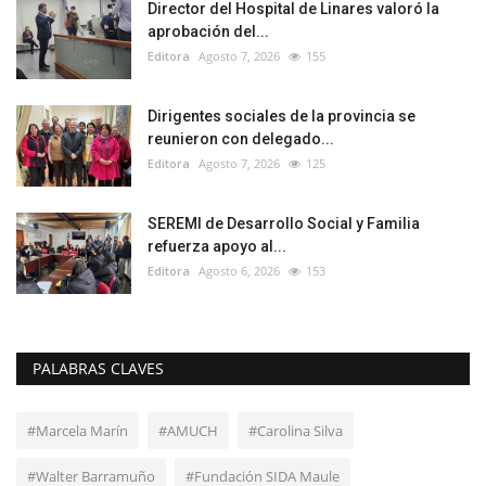
Director del Hospital de Linares valoró la
aprobación del...
Editora
Agosto 7, 2026
155
Dirigentes sociales de la provincia se
reunieron con delegado...
Editora
Agosto 7, 2026
125
SEREMI de Desarrollo Social y Familia
refuerza apoyo al...
Editora
Agosto 6, 2026
153
PALABRAS CLAVES
#Marcela Marín
#AMUCH
#Carolina Silva
#Walter Barramuño
#Fundación SIDA Maule