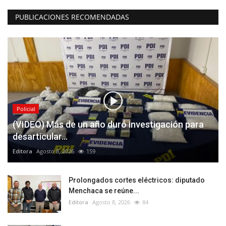
PUBLICACIONES RECOMENDADAS
Policial
(VIDEO) Más de un año duró investigación para
desarticular...
Editora
Agosto 8, 2026
159
Prolongados cortes eléctricos: diputado
Menchaca se reúne...
Editora
Agosto 8, 2026
84