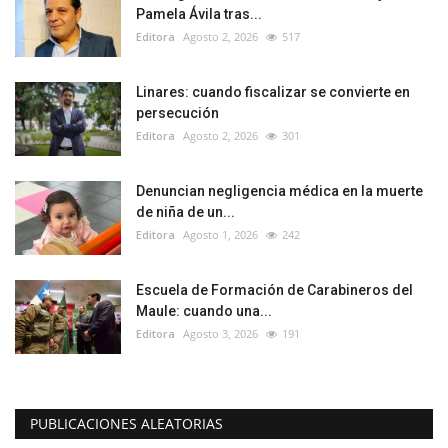
Pamela Ávila tras...
Editora
Agosto 2, 2026
517
Linares: cuando fiscalizar se convierte en
persecución
Editora
Agosto 2, 2026
301
Denuncian negligencia médica en la muerte
de niña de un...
Editora
Agosto 1, 2026
242
Escuela de Formación de Carabineros del
Maule: cuando una...
Editora
Agosto 3, 2026
191
PUBLICACIONES ALEATORIAS