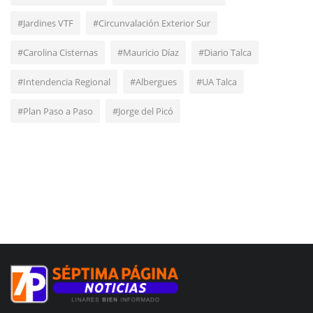
#Jardines VTF
#Circunvalación Exterior Sur
#Carolina Cisternas
#Mauricio Díaz
#Diario Talca
#Intendencia Regional
#Albergues
#UA Talca
#Plan Paso a Paso
#Jorge del Picó