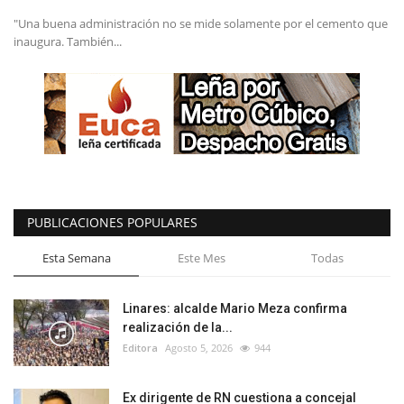
"Una buena administración no se mide solamente por el cemento que
inaugura. También...
PUBLICACIONES POPULARES
Esta Semana
Este Mes
Todas
Linares: alcalde Mario Meza confirma
realización de la...
Editora
Agosto 5, 2026
944
Ex dirigente de RN cuestiona a concejal