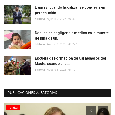
Linares: cuando fiscalizar se convierte en
persecución
Editora
Agosto 2, 2026
301
Denuncian negligencia médica en la muerte
de niña de un...
Editora
Agosto 1, 2026
227
Escuela de Formación de Carabineros del
Maule: cuando una...
Editora
Agosto 3, 2026
191
PUBLICACIONES ALEATORIAS
Política