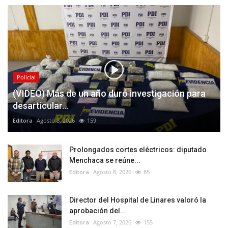
Policial
(VIDEO) Más de un año duró investigación para
desarticular...
Editora
Agosto 8, 2026
159
Prolongados cortes eléctricos: diputado
Menchaca se reúne...
Editora
Agosto 8, 2026
85
Director del Hospital de Linares valoró la
aprobación del...
Editora
Agosto 7, 2026
155