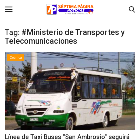
Tag:
#Ministerio de Transportes y
Telecomunicaciones
Inicio
Crónica
Crónica
Policial
Tribunales
Deporte
Política
Línea de Taxi Buses "San Ambrosio" seguirá
Espectáculos