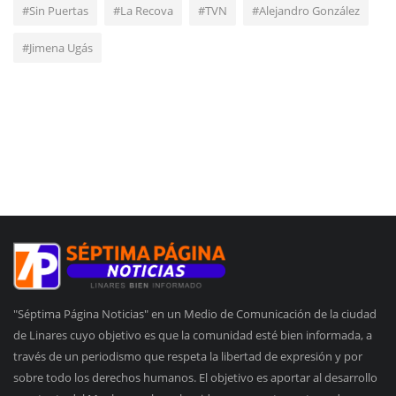
#Sin Puertas
#La Recova
#TVN
#Alejandro González
#Jimena Ugás
"Séptima Página Noticias" en un Medio de Comunicación de la ciudad
de Linares cuyo objetivo es que la comunidad esté bien informada, a
través de un periodismo que respeta la libertad de expresión y por
sobre todo los derechos humanos. El objetivo es aportar al desarrollo