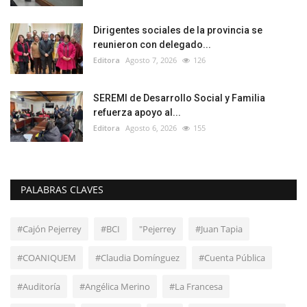
Dirigentes sociales de la provincia se
reunieron con delegado...
Editora
Agosto 7, 2026
126
SEREMI de Desarrollo Social y Familia
refuerza apoyo al...
Editora
Agosto 6, 2026
155
PALABRAS CLAVES
#Cajón Pejerrey
#BCI
"Pejerrey
#Juan Tapia
#COANIQUEM
#Claudia Domínguez
#Cuenta Pública
#Auditoría
#Angélica Merino
#La Francesa