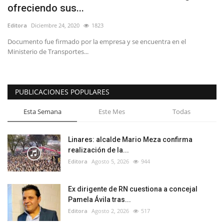
ofreciendo sus...
Editora
Diciembre 24, 2020
1823
Documento fue firmado por la empresa y se encuentra en el
Ministerio de Transportes...
PUBLICACIONES POPULARES
Esta Semana
Este Mes
Todas
Linares: alcalde Mario Meza confirma
realización de la...
Editora
Agosto 5, 2026
944
Ex dirigente de RN cuestiona a concejal
Pamela Ávila tras...
Editora
Agosto 2, 2026
517