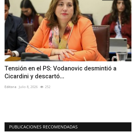
Tensión en el PS: Vodanovic desmintió a
(
Cicardini y descartó...
p
Editora
Julio 8, 2026
252
Ed
ó
PUBLICACIONES RECOMENDADAS