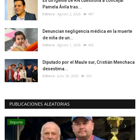
Ex dirigente de RN cuestiona a concejal
Pamela Ávila tras...
Editora
Agosto 2, 2026
487
Denuncian negligencia médica en la muerte
de niña de un...
Editora
Agosto 1, 2026
442
Diputado por el Maule sur, Cristián Menchaca
desestima...
Editora
Julio 30, 2026
354
PUBLICACIONES ALEATORIAS
Deporte