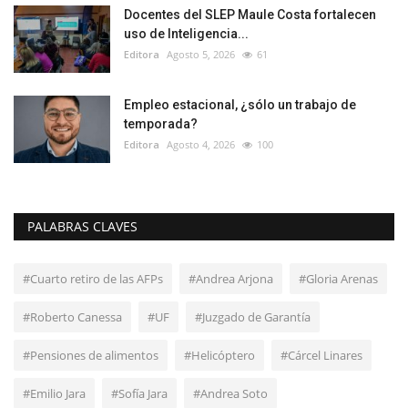
Docentes del SLEP Maule Costa fortalecen
uso de Inteligencia...
Editora
Agosto 5, 2026
61
Empleo estacional, ¿sólo un trabajo de
temporada?
Editora
Agosto 4, 2026
100
PALABRAS CLAVES
#Cuarto retiro de las AFPs
#Andrea Arjona
#Gloria Arenas
#Roberto Canessa
#UF
#Juzgado de Garantía
#Pensiones de alimentos
#Helicóptero
#Cárcel Linares
#Emilio Jara
#Sofía Jara
#Andrea Soto