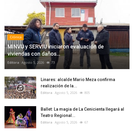
Crónica
MINVU y SERVIU iniciaron evaluación de
viviendas con daños...
Editora
Agosto 5, 2026
73
Linares: alcalde Mario Meza confirma
realización de la...
Editora
Agosto 5, 2026
805
Ballet: La magia de La Cenicienta llegará al
Teatro Regional...
Editora
Agosto 5, 2026
67