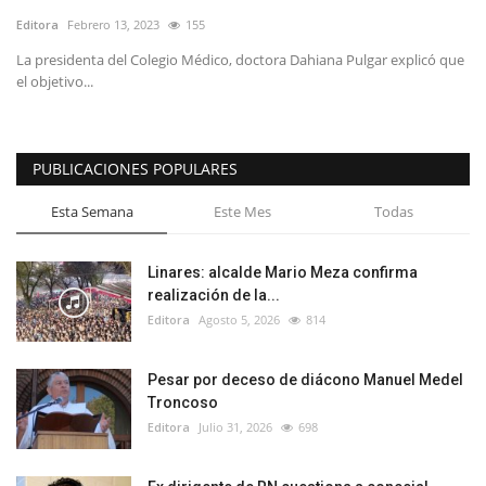
Editora
Febrero 13, 2023
155
La presidenta del Colegio Médico, doctora Dahiana Pulgar explicó que
el objetivo...
PUBLICACIONES POPULARES
Esta Semana
Este Mes
Todas
Linares: alcalde Mario Meza confirma
realización de la...
Editora
Agosto 5, 2026
814
Pesar por deceso de diácono Manuel Medel
Troncoso
Editora
Julio 31, 2026
698