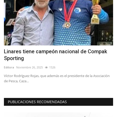
Linares tiene campeón nacional de Compak
“
Sporting
o
Editora
Noviembre 26, 2025
1526
Ed
Víctor Rodríguez Rojas, que además es el presidente de la Asociación
Ba
de Pesca, Caza...
el
PUBLICACIONES RECOMENDADAS