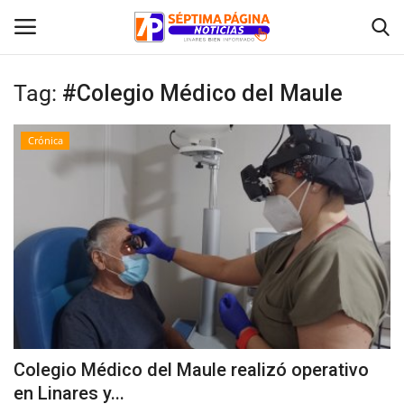
Tag:
#Colegio Médico del Maule
Inicio
Crónica
Crónica
Policial
Tribunales
Deporte
Política
Colegio Médico del Maule realizó operativo
en Linares y...
Espectáculos