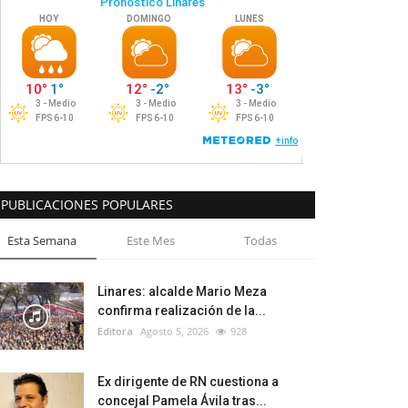
PUBLICACIONES POPULARES
Esta Semana
Este Mes
Todas
Linares: alcalde Mario Meza
confirma realización de la...
Editora
Agosto 5, 2026
928
Ex dirigente de RN cuestiona a
concejal Pamela Ávila tras...