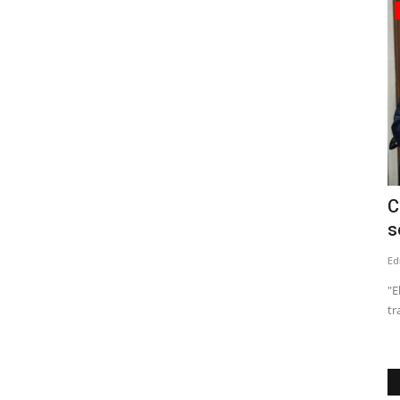
Política
lefactor
Tensión en el PS: Vodanovic desmintió
C
a Cicardini y descartó...
s
Editora
Julio 8, 2026
247
Ed
metro 17, se
"E
tr