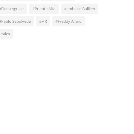
#Elena Aguilar
#Puente Alto
#embalse Bullileo
#Pablo Sepúlveda
#HR
#Freddy Alfaro
Utalca