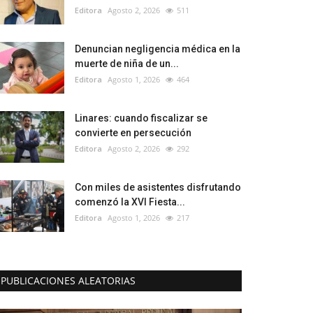
Editora
Agosto 2, 2026
511
Denuncian negligencia médica en la
muerte de niña de un...
Editora
Agosto 1, 2026
464
Linares: cuando fiscalizar se
convierte en persecución
Editora
Agosto 2, 2026
292
Con miles de asistentes disfrutando
comenzó la XVI Fiesta...
Editora
Agosto 1, 2026
217
PUBLICACIONES ALEATORIAS