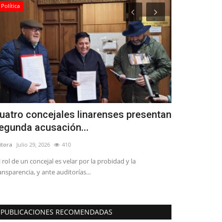
Política
Política
uatro concejales linarenses presentan
(VIDEO) Se
egunda acusación...
que partido
itora
Julio 29, 2026
410
Editora
Julio 9, 20
l rol de un concejal es velar por la probidad y la
ansparencia, y ante auditorías...
PUBLICACIONES RECOMENDADAS