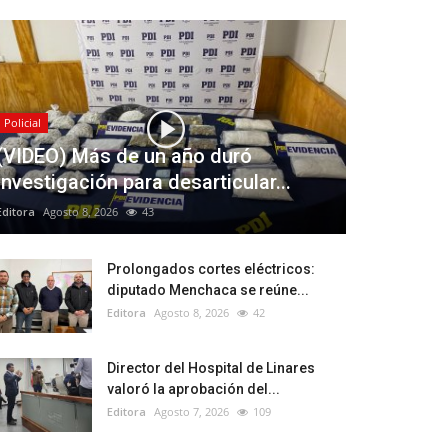
Policial
(VIDEO) Más de un año duró
investigación para desarticular...
Editora
Agosto 8, 2026
43
Prolongados cortes eléctricos:
diputado Menchaca se reúne...
Editora
Agosto 8, 2026
42
Director del Hospital de Linares
valoró la aprobación del...
Editora
Agosto 7, 2026
109