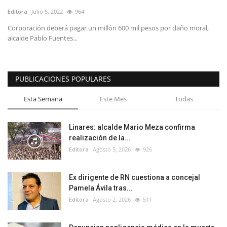
Editora
Julio 5, 2022
964
Corporación deberá pagar un millón 600 mil pesos por daño moral,
alcalde Pablo Fuentes...
PUBLICACIONES POPULARES
Esta Semana
Este Mes
Todas
Linares: alcalde Mario Meza confirma
realización de la...
Editora
Agosto 5, 2026
926
Ex dirigente de RN cuestiona a concejal
Pamela Ávila tras...
Editora
Agosto 2, 2026
511