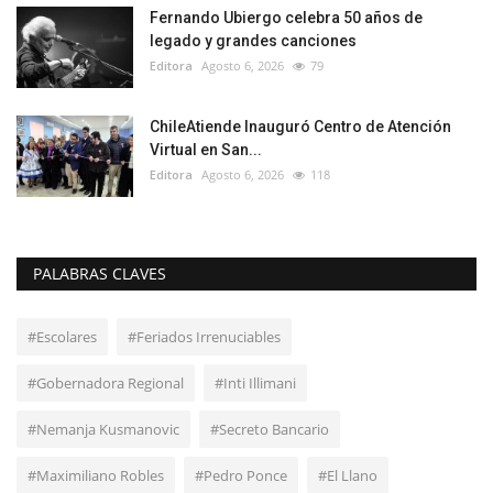
Fernando Ubiergo celebra 50 años de
legado y grandes canciones
Editora
Agosto 6, 2026
79
ChileAtiende Inauguró Centro de Atención
Virtual en San...
Editora
Agosto 6, 2026
118
PALABRAS CLAVES
#Escolares
#Feriados Irrenuciables
#Gobernadora Regional
#Inti Illimani
#Nemanja Kusmanovic
#Secreto Bancario
#Maximiliano Robles
#Pedro Ponce
#El Llano