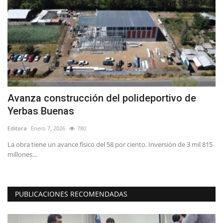
Avanza construcción del polideportivo de
R
Yerbas Buenas
r
Editora
Enero 7, 2026
780
Ed
La obra tiene un avance físico del 58 por ciento. Inversión de 3 mil 815
"E
millones...
as
PUBLICACIONES RECOMENDADAS