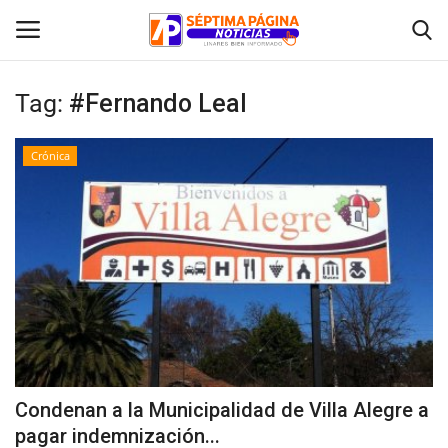
Tag:
#Fernando Leal
Inicio
Crónica
Crónica
Policial
Tribunales
Deporte
Política
Condenan a la Municipalidad de Villa Alegre a
pagar indemnización...
Espectáculos