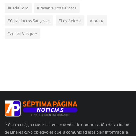
#Carla Toro
#Reserva Los Bellotos
#Carabineros San Javier
#Ley Apícola
#Iorana
#Zenén Vásquez
"Séptima Página Noticias" en un Medio de Comunicación de la ciudad
de Linares cuyo objetivo es que la comunidad esté bien informada, a