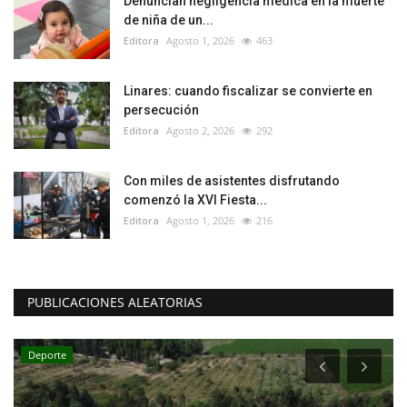
Denuncian negligencia médica en la muerte
de niña de un...
Editora
Agosto 1, 2026
463
Linares: cuando fiscalizar se convierte en
persecución
Editora
Agosto 2, 2026
292
Con miles de asistentes disfrutando
comenzó la XVI Fiesta...
Editora
Agosto 1, 2026
216
PUBLICACIONES ALEATORIAS
Deporte