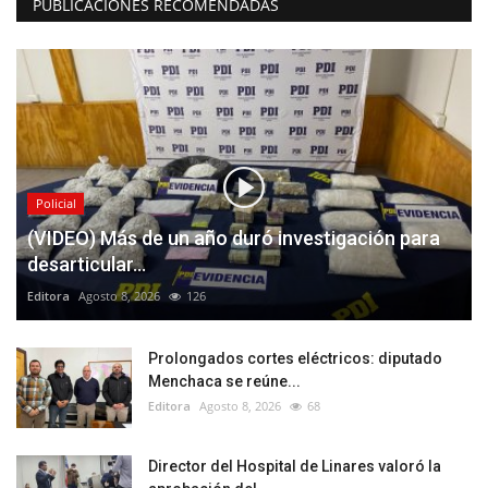
PUBLICACIONES RECOMENDADAS
Policial
(VIDEO) Más de un año duró investigación para
desarticular...
Editora
Agosto 8, 2026
126
Prolongados cortes eléctricos: diputado
Menchaca se reúne...
Editora
Agosto 8, 2026
68
Director del Hospital de Linares valoró la