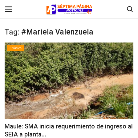
Tag:
#Mariela Valenzuela
Inicio
Crónica
Crónica
Policial
Tribunales
Deporte
Política
Maule: SMA inicia requerimiento de ingreso al
SEIA a planta...
Espectáculos