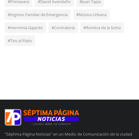
#Primavera
#David Avendaño
#Juan Tapia
#Ingreso Familiar de Emergencia
#Música Urbana
#Herminia Gajardo
#Contraloría
#Romina de la Sotta
#Tiro al Plato
"Séptima Página Noticias" en un Medio de Comunicación de la ciudad