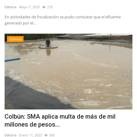
Editora
Mayo 7, 2025
233
En actividades de fiscalización se pudo constatar que el efluente
generado por el...
Crónica
Colbún: SMA aplica multa de más de mil
millones de pesos...
Editora
Enero 11, 2023
500