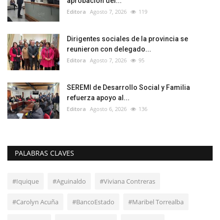
aprobación del...
Editora
Agosto 7, 2026
119
Dirigentes sociales de la provincia se
reunieron con delegado...
Editora
Agosto 7, 2026
95
SEREMI de Desarrollo Social y Familia
refuerza apoyo al...
Editora
Agosto 6, 2026
136
PALABRAS CLAVES
#Iquique
#Aguinaldo
#Viviana Contreras
#Carolyn Acuña
#BancoEstado
#Maribel Torrealba