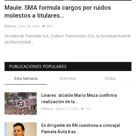
Maule: SMA formula cargos por ruidos
molestos a titulares...
Editora
Julio 14, 2020
853
Se trata de Transelec S.A., Colbún Transmisión S.A., la Sociedad Austral
de Electricidad...
PUBLICACIONES POPULARES
Esta Semana
Este Mes
Todas
Linares: alcalde Mario Meza confirma
realización de la...
Editora
Agosto 5, 2026
931
Ex dirigente de RN cuestiona a concejal
Pamela Ávila tras...