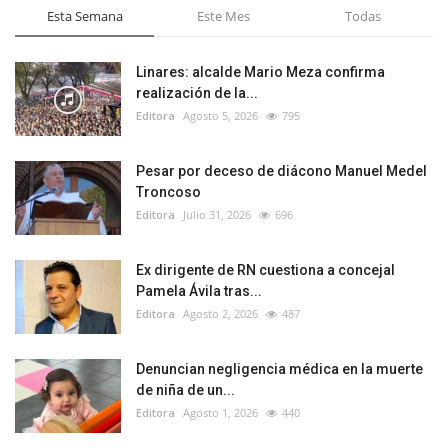
Esta Semana
Este Mes
Todas
Linares: alcalde Mario Meza confirma
realización de la...
Editora
Agosto 5, 2026
795
Pesar por deceso de diácono Manuel Medel
Troncoso
Editora
Julio 31, 2026
696
Ex dirigente de RN cuestiona a concejal
Pamela Ávila tras...
Editora
Agosto 2, 2026
487
Denuncian negligencia médica en la muerte
de niña de un...
Editora
Agosto 1, 2026
440