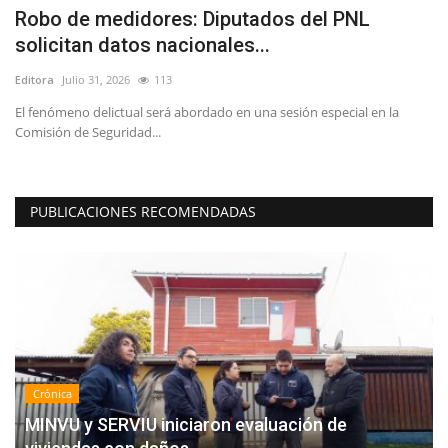
e
Robo de medidores: Diputados del PNL
(
solicitan datos nacionales...
a
Editora
Julio 31, 2026
113
Ed
El fenómeno delictual será abordado en una sesión especial en la
Gr
Comisión de Seguridad...
co
PUBLICACIONES RECOMENDADAS
Crónica
MINVU y SERVIU iniciaron evaluación de