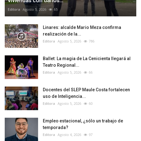
viviendas con daños...
Editora
Agosto 5, 2026
65
Linares: alcalde Mario Meza confirma
realización de la...
Editora
Agosto 5, 2026
786
Ballet: La magia de La Cenicienta llegará al
Teatro Regional...
Editora
Agosto 5, 2026
66
Docentes del SLEP Maule Costa fortalecen
uso de Inteligencia...
Editora
Agosto 5, 2026
60
Empleo estacional, ¿sólo un trabajo de
temporada?
Editora
Agosto 4, 2026
97