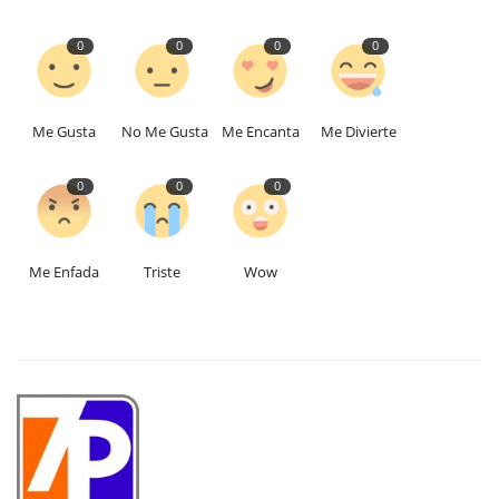
0
0
0
0
Me Gusta
No Me Gusta
Me Encanta
Me Divierte
0
0
0
Me Enfada
Triste
Wow