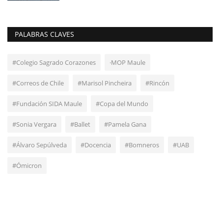
PALABRAS CLAVES
#Colegio Sagrado Corazones
·MOP Maule
#Correos de Chile
#Marisol Pincheira
#Rincón
#Fundación SIDA Maule
#Copa del Mundo
#Sonia Vergara
#Ballet
#Pamela Gana
#Álvaro Sepúlveda
#Docencia
#Bomneros
#UAB
#Ómicron