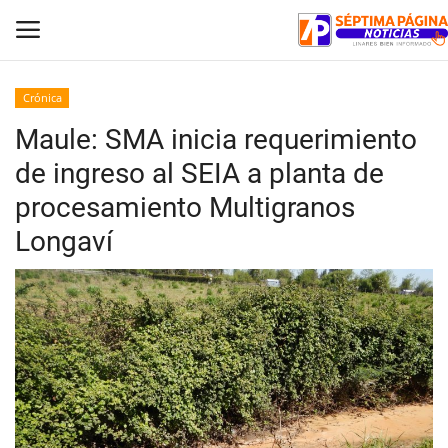
Crónica
Maule: SMA inicia requerimiento
Inicio
de ingreso al SEIA a planta de
Crónica
procesamiento Multigranos
Longaví
Policial
Tribunales
Deporte
Política
Espectáculos