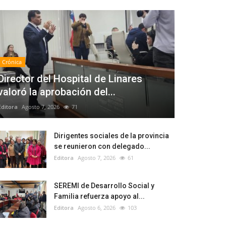
Crónica
Director del Hospital de Linares
valoró la aprobación del...
Editora
Agosto 7, 2026
71
Dirigentes sociales de la provincia
se reunieron con delegado...
Editora
Agosto 7, 2026
61
SEREMI de Desarrollo Social y
Familia refuerza apoyo al...
Editora
Agosto 6, 2026
103