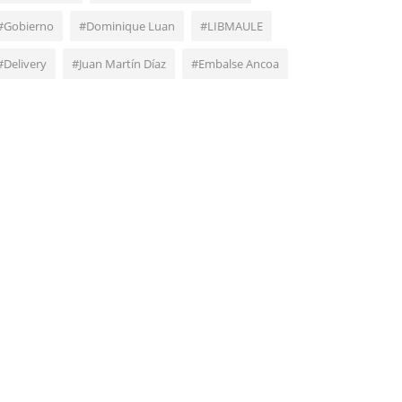
#Gobierno
#Dominique Luan
#LIBMAULE
#Delivery
#Juan Martín Díaz
#Embalse Ancoa