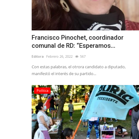
Política
Francisco Pinochet, coordinador
comunal de RD: “Esperamos...
Editora
Febrero 26, 2022
567
Con estas palabras, el otrora candidato a diputado,
Encuesta CRITERIA posiciona a
manifestó el interés de su partido...
Vodanovic y su colega...
Editora
Julio 7, 2026
245
Política
La congresal por el Maule, insistió que uno de s
es defender los derechos...