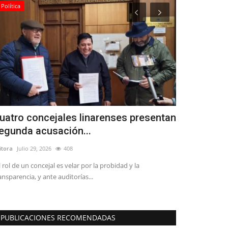
Política
Política
uatro concejales linarenses presentan
Tensión en
egunda acusación...
a Cicardini
itora
Julio 29, 2026
408
Editora
Julio 8, 20
l rol de un concejal es velar por la probidad y la
ansparencia, y ante auditorías...
PUBLICACIONES RECOMENDADAS