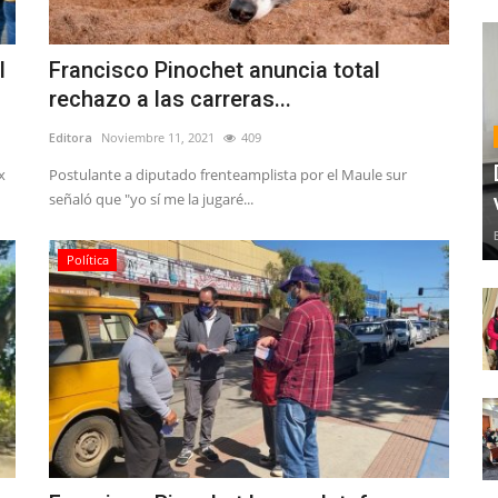
l
Francisco Pinochet anuncia total
rechazo a las carreras...
Editora
Noviembre 11, 2021
409
x
Postulante a diputado frenteamplista por el Maule sur
señaló que "yo sí me la jugaré...
Política