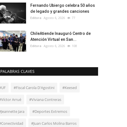
Fernando Ubiergo celebra 50 años
de legado y grandes canciones
Editora
Agosto 6, 2026
77
ChileAtiende Inauguró Centro de
Atención Virtual en San...
Editora
Agosto 6, 2026
108
PALABRAS CLAVES
#UF
#Fiscal Carola D'Agostini
#Keesed
#Víctor Arrué
#Viviana Contreras
#Jeannette Jara
#Deportes Extremos
#Conectividad
#Juan Carlos Molina Barros