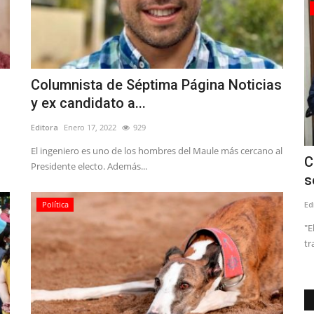
Policial
Columnista de Séptima Página Noticias
y ex candidato a...
Editora
Enero 17, 2022
929
El ingeniero es uno de los hombres del Maule más cercano al
 Paulina
(IMÁGENES SENSIBLES) Joven se
C
Presidente electo. Además...
mantiene hospitalizado grave...
s
Editora
Julio 27, 2026
716
Ed
Política
us objetivos
“Lamentamos profundamente los hechos acontecidos en las
"E
inmediaciones de nuestro...
tr