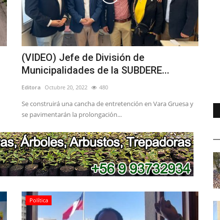
(VIDEO) Jefe de División de
Municipalidades de la SUBDERE...
Editora
Octubre 20, 2022
480
Se construirá una cancha de entretención en Vara Gruesa y
se pavimentarán la prolongación...
Política