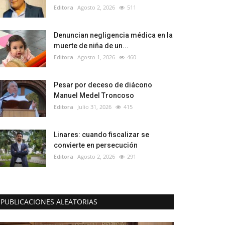
Editora
Agosto 2, 2026
511
Denuncian negligencia médica en la
muerte de niña de un...
Editora
Agosto 1, 2026
460
Pesar por deceso de diácono
Manuel Medel Troncoso
Editora
Julio 31, 2026
415
Linares: cuando fiscalizar se
convierte en persecución
Editora
Agosto 2, 2026
291
PUBLICACIONES ALEATORIAS