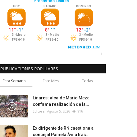
PUBLICACIONES POPULARES
Esta Semana
Este Mes
Todas
Linares: alcalde Mario Meza
confirma realización de la...
Editora
Agosto 5, 2026
916
Ex dirigente de RN cuestiona a
concejal Pamela Ávila tras...