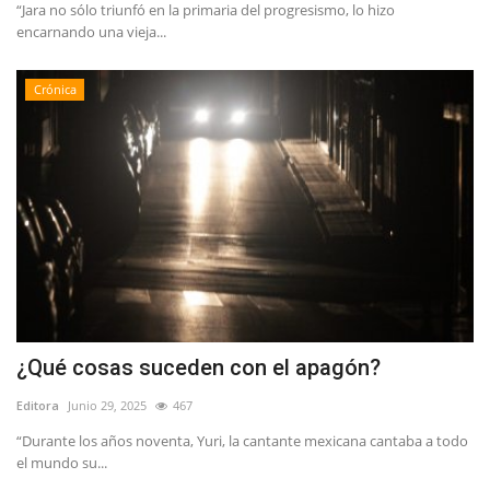
“Jara no sólo triunfó en la primaria del progresismo, lo hizo
encarnando una vieja...
Crónica
¿Qué cosas suceden con el apagón?
Editora
Junio 29, 2025
467
“Durante los años noventa, Yuri, la cantante mexicana cantaba a todo
el mundo su...