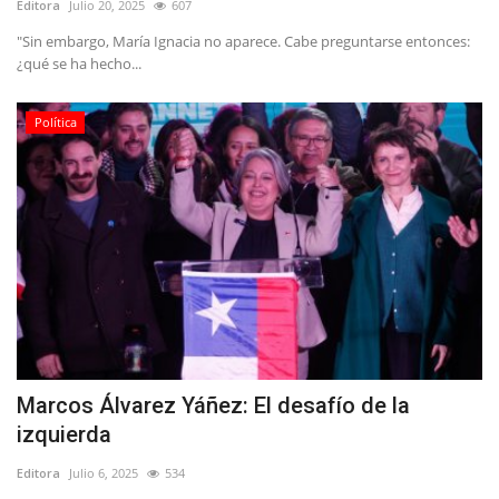
Editora
Julio 20, 2025
607
"Sin embargo, María Ignacia no aparece. Cabe preguntarse entonces:
¿qué se ha hecho...
Política
Marcos Álvarez Yáñez: El desafío de la
izquierda
Editora
Julio 6, 2025
534