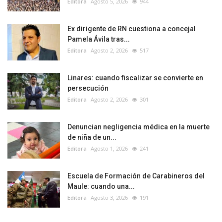
Editora
Agosto 5, 2026
944
Ex dirigente de RN cuestiona a concejal
Pamela Ávila tras...
Editora
Agosto 2, 2026
517
Linares: cuando fiscalizar se convierte en
persecución
Editora
Agosto 2, 2026
301
Denuncian negligencia médica en la muerte
de niña de un...
Editora
Agosto 1, 2026
241
Escuela de Formación de Carabineros del
Maule: cuando una...
Editora
Agosto 3, 2026
191