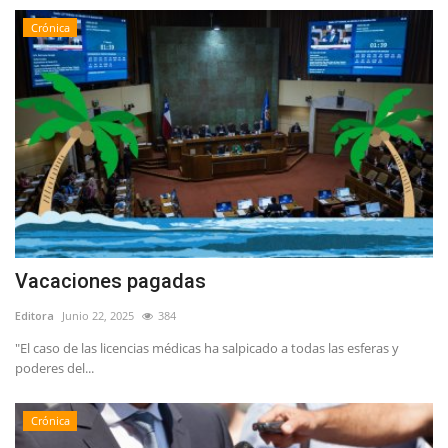
Crónica
Vacaciones pagadas
Editora
Junio 22, 2025
384
"El caso de las licencias médicas ha salpicado a todas las esferas y
poderes del...
Crónica