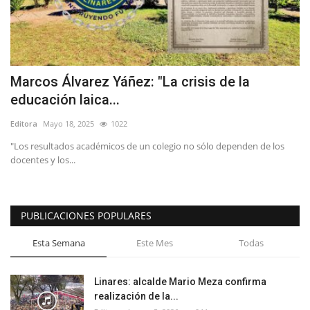
Marcos Álvarez Yáñez: "La crisis de la
educación laica...
Editora
Mayo 18, 2025
1022
"Los resultados académicos de un colegio no sólo dependen de los
docentes y los...
PUBLICACIONES POPULARES
Esta Semana
Este Mes
Todas
Linares: alcalde Mario Meza confirma
realización de la...