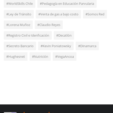
#WorldSkills Chile
#Pedagogía en Educación Parvularia
#Ley de Tránsito
#Venta de gas a bajo costo
#Somos Red
#Lorena Muñoz
#Claudio Reyes
#Registro Civil e Idenficación
#Decatlón
#Secreto Bancario
#Kevin Poniatowsky
#Dinamarca
#Hughesnet
#Nutrición
#VegaAncoa