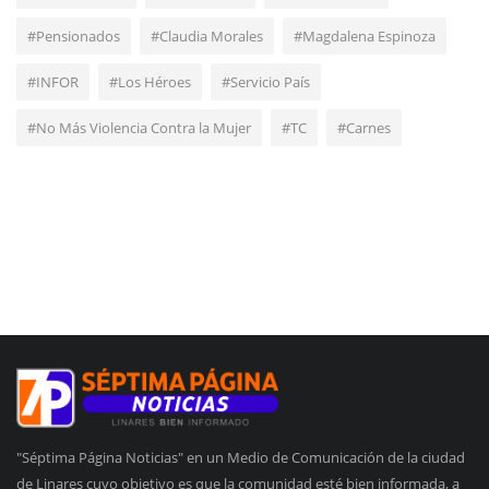
#Pensionados
#Claudia Morales
#Magdalena Espinoza
#INFOR
#Los Héroes
#Servicio País
#No Más Violencia Contra la Mujer
#TC
#Carnes
"Séptima Página Noticias" en un Medio de Comunicación de la ciudad
de Linares cuyo objetivo es que la comunidad esté bien informada, a