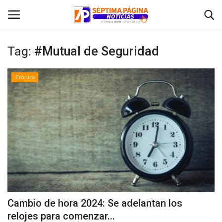
Tag:
#Mutual de Seguridad
Inicio
Crónica
Crónica
Policial
Tribunales
Deporte
Política
Cambio de hora 2024: Se adelantan los
relojes para comenzar...
Espectáculos