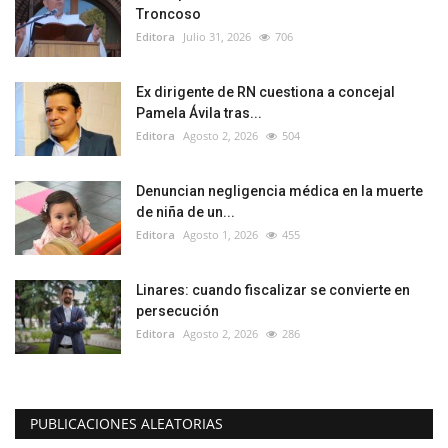
Troncoso
Editora
Julio 31, 2026
706
Ex dirigente de RN cuestiona a concejal
Pamela Ávila tras...
Editora
Agosto 2, 2026
504
Denuncian negligencia médica en la muerte
de niña de un...
Editora
Agosto 1, 2026
455
Linares: cuando fiscalizar se convierte en
persecución
Editora
Agosto 2, 2026
286
PUBLICACIONES ALEATORIAS