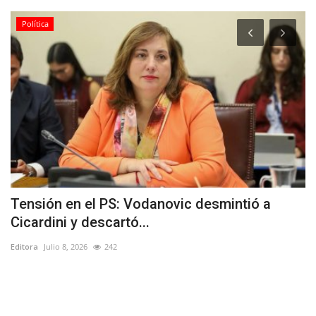
Política
Tensión en el PS: Vodanovic desmintió a
F
Cicardini y descartó...
n
Editora
Julio 8, 2026
242
Ed
Nu
Fe