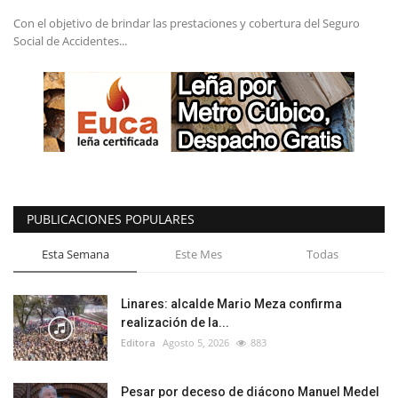
Con el objetivo de brindar las prestaciones y cobertura del Seguro
Social de Accidentes...
PUBLICACIONES POPULARES
Esta Semana
Este Mes
Todas
Linares: alcalde Mario Meza confirma
realización de la...
Editora
Agosto 5, 2026
883
Pesar por deceso de diácono Manuel Medel