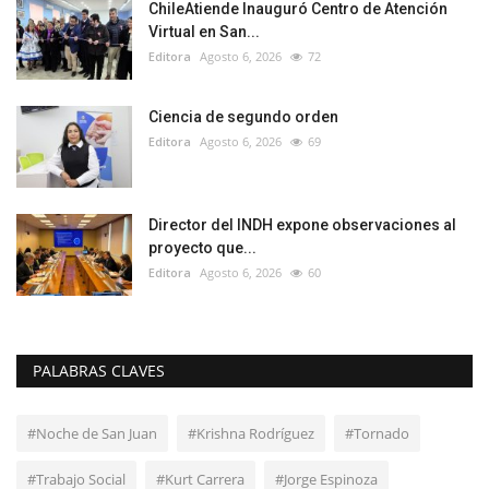
ChileAtiende Inauguró Centro de Atención
Virtual en San...
Editora
Agosto 6, 2026
72
Ciencia de segundo orden
Editora
Agosto 6, 2026
69
Director del INDH expone observaciones al
proyecto que...
Editora
Agosto 6, 2026
60
PALABRAS CLAVES
#Noche de San Juan
#Krishna Rodríguez
#Tornado
#Trabajo Social
#Kurt Carrera
#Jorge Espinoza