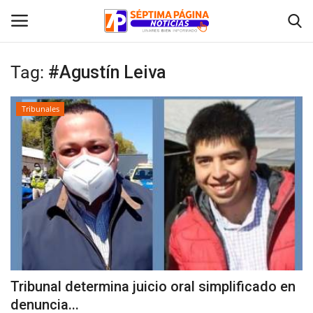
Tag:
#Agustín Leiva
Inicio
Tribunales
Crónica
Policial
Tribunales
Deporte
Política
Tribunal determina juicio oral simplificado en
denuncia...
Espectáculos