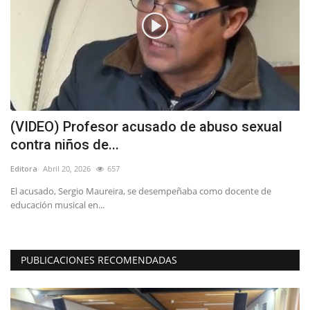
(VIDEO) Profesor acusado de abuso sexual
T
contra niños de...
C
Editora
Abril 20, 2026
657
Ed
El acusado, Sergio Maureira, se desempeñaba como docente de
La
educación musical en...
de
PUBLICACIONES RECOMENDADAS