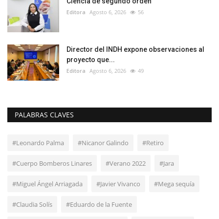
Ciencia de segundo orden
Editora
Agosto 6, 2026
56
Director del INDH expone observaciones al
proyecto que...
Editora
Agosto 6, 2026
49
PALABRAS CLAVES
#Leonardo Palma
#Nicanor Galindo
#Retiro
#Cuerpo Bomberos Linares
#Verano 2022
#Jara
#Miguel Ángel Arriagada
#Javier Vivanco
#Mega sequía
#Claudia Solís
#Eduardo de la Fuente