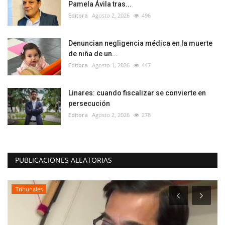
Pamela Ávila tras...
Editora
Agosto 2, 2026
496
Denuncian negligencia médica en la muerte
de niña de un...
Editora
Agosto 1, 2026
447
Linares: cuando fiscalizar se convierte en
persecución
Editora
Agosto 2, 2026
278
PUBLICACIONES ALEATORIAS
Tribunales