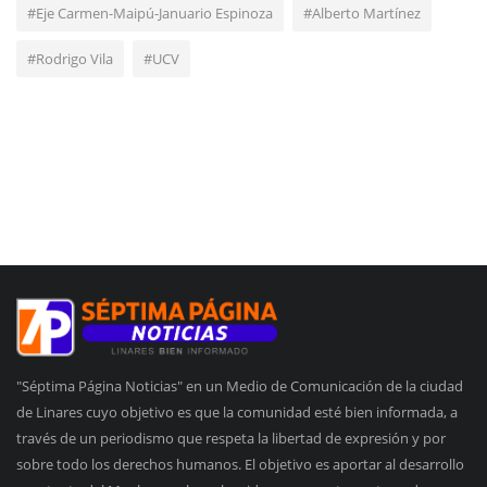
#Eje Carmen-Maipú-Januario Espinoza
#Alberto Martínez
#Rodrigo Vila
#UCV
"Séptima Página Noticias" en un Medio de Comunicación de la ciudad
de Linares cuyo objetivo es que la comunidad esté bien informada, a
través de un periodismo que respeta la libertad de expresión y por
sobre todo los derechos humanos. El objetivo es aportar al desarrollo