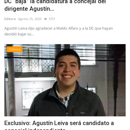
DC “baja” la candidatura a concejal del
dirigente Agustín...
Editora
Agosto 25, 2020
3701
Agustín Leiva dijo agradecer a Waldo Alfaro y a la DC que hayan
decidió bajar su...
Crónica
Exclusivo: Agustín Leiva será candidato a