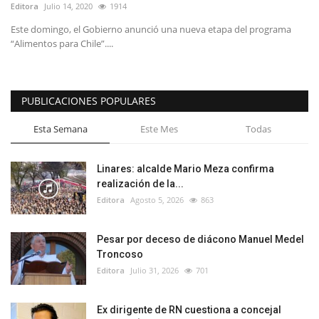
Editora
Julio 14, 2020
1914
Este domingo, el Gobierno anunció una nueva etapa del programa
“Alimentos para Chile”....
PUBLICACIONES POPULARES
Esta Semana
Este Mes
Todas
Linares: alcalde Mario Meza confirma
realización de la...
Editora
Agosto 5, 2026
863
Pesar por deceso de diácono Manuel Medel
Troncoso
Editora
Julio 31, 2026
701
Ex dirigente de RN cuestiona a concejal