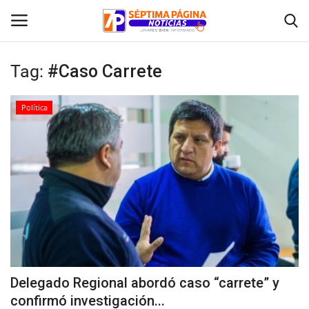
Tag:
#Caso Carrete
Inicio
Política
Crónica
Policial
Tribunales
Deporte
Política
Delegado Regional abordó caso “carrete” y
confirmó investigación...
Espectáculos