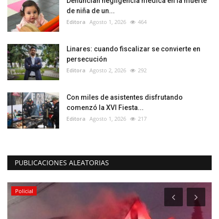
Denuncian negligencia médica en la muerte
de niña de un...
Editora
Agosto 1, 2026
464
Linares: cuando fiscalizar se convierte en
persecución
Editora
Agosto 2, 2026
292
Con miles de asistentes disfrutando
comenzó la XVI Fiesta...
Editora
Agosto 1, 2026
217
PUBLICACIONES ALEATORIAS
Policial