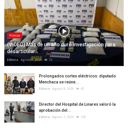
Policial
(VIDEO) Más de un año duró investigación para
desarticular...
Editora
Agosto 8, 2026
72
Prolongados cortes eléctricos: diputado
Menchaca se reúne...
Editora
Agosto 8, 2026
45
Director del Hospital de Linares valoró la
aprobación del...
Editora
Agosto 7, 2026
109