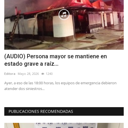
(AUDIO) Persona mayor se mantiene en
F
estado grave a raíz...
n
Editora
Mayo 28, 2026
1240
Ed
al
Ayer, a eso de las 18:00 horas, los equipos de emergencia debieron
Nu
atender dos siniestros...
Fe
PUBLICACIONES RECOMENDADAS