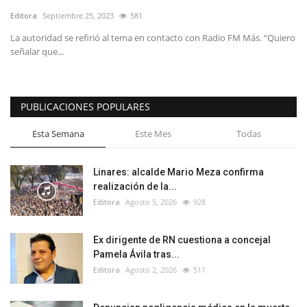
Editora
Septiembre 25, 2023
581
La autoridad se refirió al tema en contacto con Radio FM Más. “Quiero
señalar que...
PUBLICACIONES POPULARES
Esta Semana
Este Mes
Todas
Linares: alcalde Mario Meza confirma
realización de la...
Editora
Agosto 5, 2026
928
Ex dirigente de RN cuestiona a concejal
Pamela Ávila tras...
Editora
Agosto 2, 2026
511