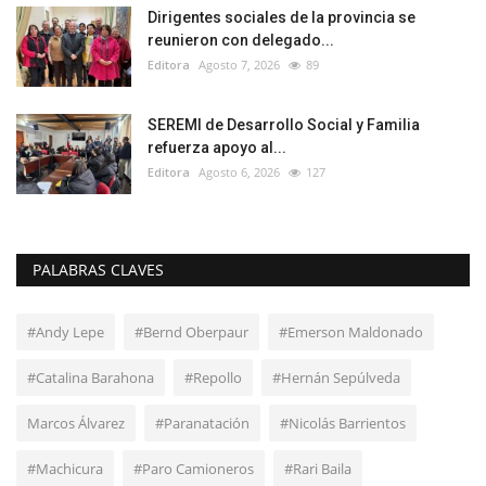
Dirigentes sociales de la provincia se
reunieron con delegado...
Editora
Agosto 7, 2026
89
SEREMI de Desarrollo Social y Familia
refuerza apoyo al...
Editora
Agosto 6, 2026
127
PALABRAS CLAVES
#Andy Lepe
#Bernd Oberpaur
#Emerson Maldonado
#Catalina Barahona
#Repollo
#Hernán Sepúlveda
Marcos Álvarez
#Paranatación
#Nicolás Barrientos
#Machicura
#Paro Camioneros
#Rari Baila