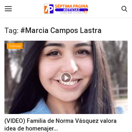
Tag:
#Marcia Campos Lastra
Inicio
Crónica
Crónica
Policial
Tribunales
Deporte
Política
(VIDEO) Familia de Norma Vásquez valora
idea de homenajer...
Espectáculos