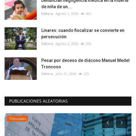
Denuncian negligencia médica en la muerte
de niña de un...
Editora
Agosto 1, 2026
462
Linares: cuando fiscalizar se convierte en
persecución
Editora
Agosto 2, 2026
292
Pesar por deceso de diácono Manuel Medel
Troncoso
Editora
Julio 31, 2026
225
PUBLICACIONES ALEATORIAS
Tribunales