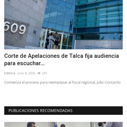
Corte de Apelaciones de Talca fija audiencia
L
para escuchar...
d
Editora
Julio 8, 2026
241
Ed
Comienza el proceso para reemplazar al fiscal regional, Julio Contardo
Do
en
PUBLICACIONES RECOMENDADAS