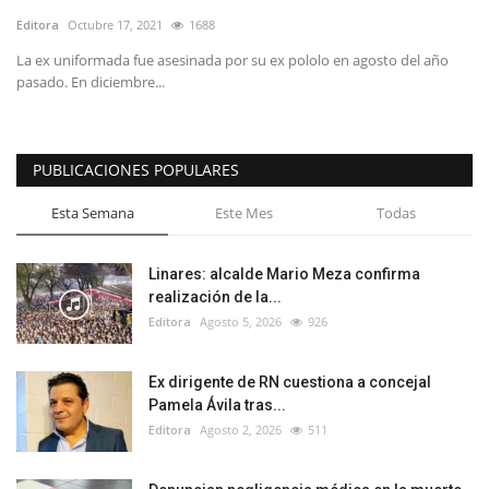
Editora
Octubre 17, 2021
1688
La ex uniformada fue asesinada por su ex pololo en agosto del año
pasado. En diciembre...
PUBLICACIONES POPULARES
Esta Semana
Este Mes
Todas
Linares: alcalde Mario Meza confirma
realización de la...
Editora
Agosto 5, 2026
926
Ex dirigente de RN cuestiona a concejal
Pamela Ávila tras...
Editora
Agosto 2, 2026
511