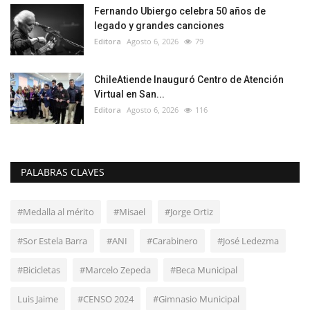
Fernando Ubiergo celebra 50 años de
legado y grandes canciones
Editora
Agosto 6, 2026
79
ChileAtiende Inauguró Centro de Atención
Virtual en San...
Editora
Agosto 6, 2026
116
PALABRAS CLAVES
#Medalla al mérito
#Misael
#Jorge Ortiz
#Sor Estela Barra
#ANI
#Carabinero
#José Ledezma
#Bicicletas
#Marcelo Zepeda
#Beca Municipal
Luis Jaime
#CENSO 2024
#Gimnasio Municipal