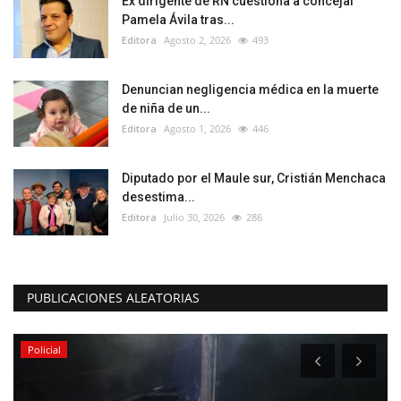
Ex dirigente de RN cuestiona a concejal
Pamela Ávila tras...
Editora
Agosto 2, 2026
493
Denuncian negligencia médica en la muerte
de niña de un...
Editora
Agosto 1, 2026
446
Diputado por el Maule sur, Cristián Menchaca
desestima...
Editora
Julio 30, 2026
286
PUBLICACIONES ALEATORIAS
Policial