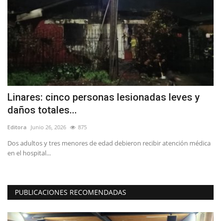
o
Linares: cinco personas lesionadas leves y
B
daños totales...
T
Editora
Junio 26, 2026
875
Ed
Dos adultos y tres menores de edad debieron recibir atención médica
Sa
en el hospital...
sá
PUBLICACIONES RECOMENDADAS