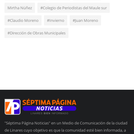
Mirtha Nüñez
#Colegio de Periodistas del Maule sur
#Claudio Moreno
#Invierno
#Juan Moreno
#Dirección de Obras Municipales
"Séptima Página Noticias" en un Medio de Comunicación de la ciudad
de Linares cuyo objetivo es que la comunidad esté bien informada, a