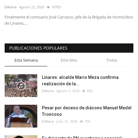
Editora
Agosto 22, 2020
19783
Finalmente el comisario José Carrasco, jefe de la Brigada de Homicidios
de Linares,...
PUBLICACIONES POPULARES
Esta Semana
Este Mes
Todas
Linares: alcalde Mario Meza confirma
realización de la...
Editora
Agosto 5, 2026
858
Pesar por deceso de diácono Manuel Medel
Troncoso
Editora
Julio 31, 2026
700