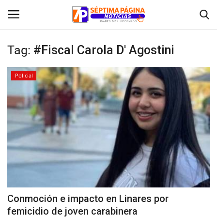
Tag:
#Fiscal Carola D' Agostini
Inicio
Policial
Crónica
Policial
Tribunales
Deporte
Política
Conmoción e impacto en Linares por
femicidio de joven carabinera
Espectáculos