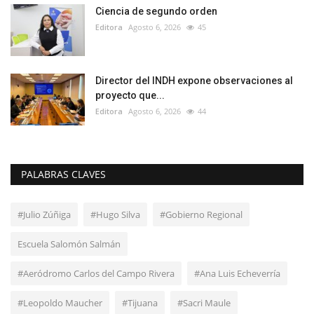
Ciencia de segundo orden
Editora
Agosto 6, 2026
45
Director del INDH expone observaciones al
proyecto que...
Editora
Agosto 6, 2026
44
PALABRAS CLAVES
#Julio Zúñiga
#Hugo Silva
#Gobierno Regional
Escuela Salomón Salmán
#Aeródromo Carlos del Campo Rivera
#Ana Luis Echeverría
#Leopoldo Maucher
#Tijuana
#Sacri Maule