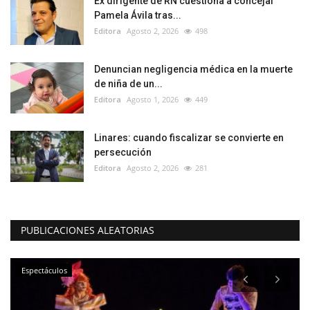
Ex dirigente de RN cuestiona a concejal
Pamela Ávila tras...
Editora
Agosto 2, 2026
498
Denuncian negligencia médica en la muerte
de niña de un...
Editora
Agosto 1, 2026
449
Linares: cuando fiscalizar se convierte en
persecución
Editora
Agosto 2, 2026
281
PUBLICACIONES ALEATORIAS
Espectáculos