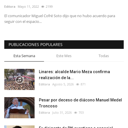
Editora
Mayo 11, 2022
2199
El comunicador Miguel Cofré Soto dijo que no hubo acuerdo para
seguir con el espacio...
PUBLICACIONES POPULARES
Esta Semana
Este Mes
Todas
Linares: alcalde Mario Meza confirma
realización de la...
Editora
Agosto 5, 2026
871
Pesar por deceso de diácono Manuel Medel
Troncoso
Editora
Julio 31, 2026
703