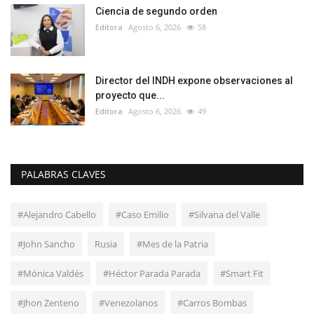
Ciencia de segundo orden
Editora
Agosto 6, 2026
58
Director del INDH expone observaciones al
proyecto que...
Editora
Agosto 6, 2026
49
PALABRAS CLAVES
#Alejandro Cabello
#Caso Emilio
#Silvana del Valle
#John Sancho
Rusia
#Mes de la Patria
#Mónica Valdés
#Héctor Parada Parada
#Smart Fit
#Jhon Zenteno
#Venezolanos
#Carros Bombas