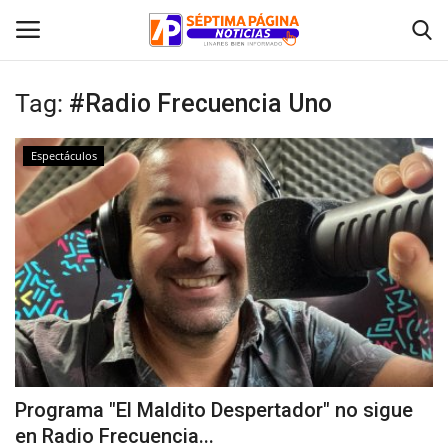
Tag:
#Radio Frecuencia Uno
Inicio
Espectáculos
Crónica
Policial
Tribunales
Deporte
Política
Programa "El Maldito Despertador" no sigue
en Radio Frecuencia...
Espectáculos