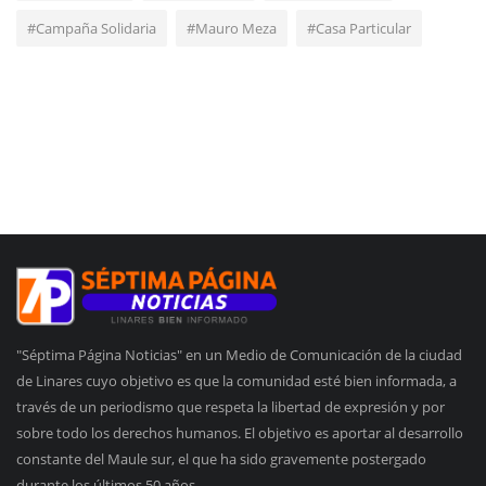
#Campaña Solidaria
#Mauro Meza
#Casa Particular
"Séptima Página Noticias" en un Medio de Comunicación de la ciudad
de Linares cuyo objetivo es que la comunidad esté bien informada, a
través de un periodismo que respeta la libertad de expresión y por
sobre todo los derechos humanos. El objetivo es aportar al desarrollo
constante del Maule sur, el que ha sido gravemente postergado
durante los últimos 50 años.