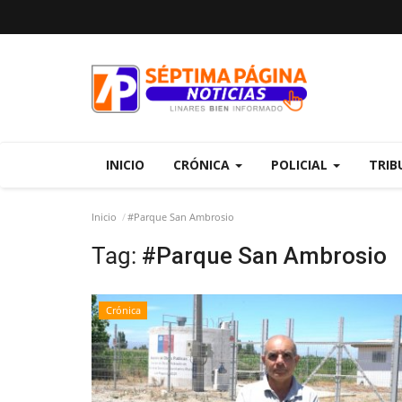
INICIO
CRÓNICA
POLICIAL
TRIB
Inicio
#Parque San Ambrosio
Tag:
#Parque San Ambrosio
Crónica