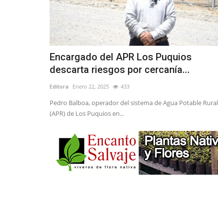
Encargado del APR Los Puquios
descarta riesgos por cercanía...
Editora
Enero 22, 2025
433
Pedro Balboa, operador del sistema de Agua Potable Rural
(APR) de Los Puquios en...