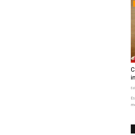
Crónica
 se
MINVU y SERVIU iniciaron evaluación
C
de viviendas con daños...
i
Editora
Agosto 5, 2026
137
Ed
cidos en las
La Ficha 2 corresponde a una evaluación técnica que
Es
considera una inspección visual...
mo