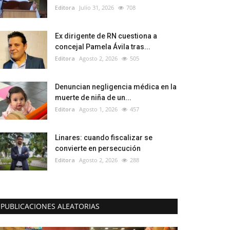
Editora
Julio 31, 2026
708
Ex dirigente de RN cuestiona a
concejal Pamela Ávila tras...
Editora
Agosto 2, 2026
505
Denuncian negligencia médica en la
muerte de niña de un...
Editora
Agosto 1, 2026
457
Linares: cuando fiscalizar se
convierte en persecución
Editora
Agosto 2, 2026
288
PUBLICACIONES ALEATORIAS