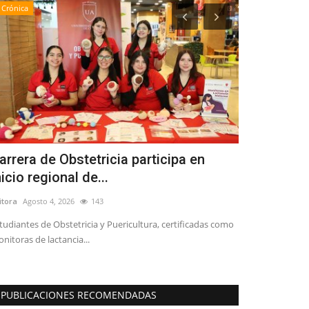
Crónica
Crónica
arrera de Obstetricia participa en
Docentes d
nicio regional de...
fortalecen 
itora
Agosto 4, 2026
143
Editora
Agosto 5, 
tudiantes de Obstetricia y Puericultura, certificadas como
La iniciativa reu
nitoras de lactancia...
Bicentenario de 
PUBLICACIONES RECOMENDADAS