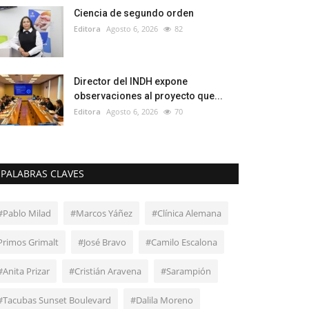
Ciencia de segundo orden
Editora
Agosto 6, 2026
82
Director del INDH expone
observaciones al proyecto que...
Editora
Agosto 6, 2026
70
PALABRAS CLAVES
#Pablo Milad
#Marcos Yáñez
#Clínica Alemana
Primos Grimalt
#José Bravo
#Camilo Escalona
#Anita Prizar
#Cristián Aravena
#Sarampión
#Tacubas Sunset Boulevard
#Dalila Moreno