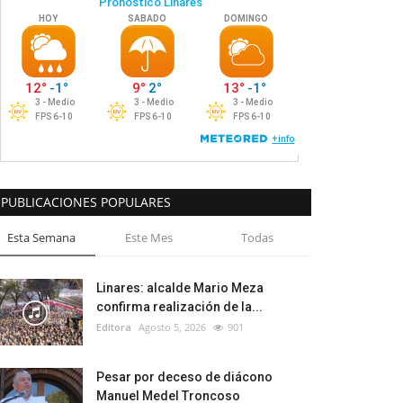
PUBLICACIONES POPULARES
Esta Semana
Este Mes
Todas
Linares: alcalde Mario Meza
confirma realización de la...
Editora
Agosto 5, 2026
901
Pesar por deceso de diácono
Manuel Medel Troncoso