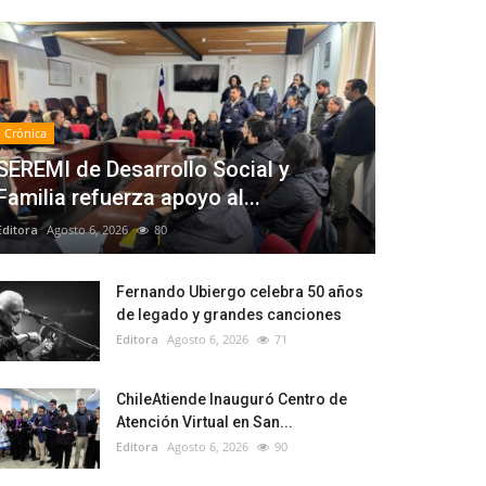
Crónica
SEREMI de Desarrollo Social y
Familia refuerza apoyo al...
Editora
Agosto 6, 2026
80
Fernando Ubiergo celebra 50 años
de legado y grandes canciones
Editora
Agosto 6, 2026
71
ChileAtiende Inauguró Centro de
Atención Virtual en San...
Editora
Agosto 6, 2026
90