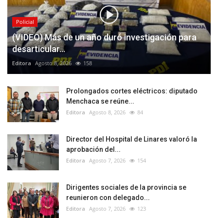
Policial
(VIDEO) Más de un año duró investigación para
desarticular...
Editora
Agosto 8, 2026
158
Prolongados cortes eléctricos: diputado
Menchaca se reúne...
Editora
Agosto 8, 2026
84
Director del Hospital de Linares valoró la
aprobación del...
Editora
Agosto 7, 2026
154
Dirigentes sociales de la provincia se
reunieron con delegado...
Editora
Agosto 7, 2026
123