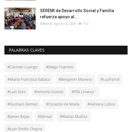
SEREMI de Desarrollo Social y Familia
refuerza apoyo al...
Editora
Agosto 6, 2026
152
PALABRAS CLAVES
#Carmen Luengo
#Diego Fuentes
#María Francisca Ilabaca
#Benjamín Moreno
#LuzParral
#Luis Soto
#Antonio Corces
#PDI Linares´
#Gustavo Gómez
#Corazón de María
#Adriana Lobos
#Javier Rojas
#Minsal
#Matías Muñoz
#Juan Emilio Cheyre