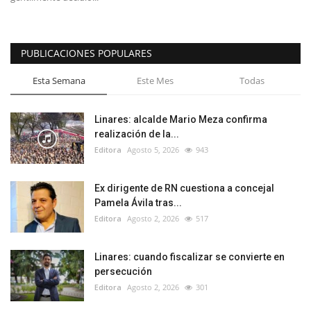
PUBLICACIONES POPULARES
Esta Semana
Este Mes
Todas
Linares: alcalde Mario Meza confirma
realización de la...
Editora
Agosto 5, 2026
943
Ex dirigente de RN cuestiona a concejal
Pamela Ávila tras...
Editora
Agosto 2, 2026
517
Linares: cuando fiscalizar se convierte en
persecución
Editora
Agosto 2, 2026
301