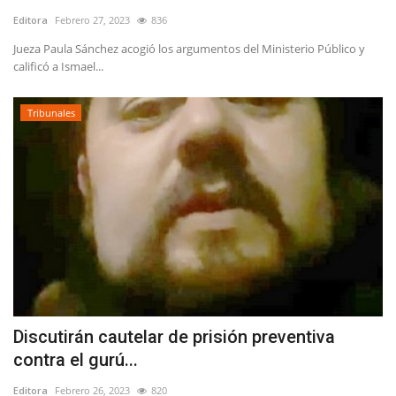
Editora
Febrero 27, 2023
836
Jueza Paula Sánchez acogió los argumentos del Ministerio Público y
calificó a Ismael...
Tribunales
Discutirán cautelar de prisión preventiva
contra el gurú...
Editora
Febrero 26, 2023
820