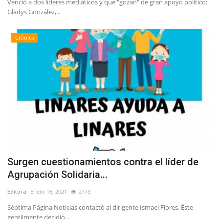
Venció a dos líderes mediáticos y que "gozan" de gran apoyo político:
Gladys González,...
Crónica
Surgen cuestionamientos contra el líder de
Agrupación Solidaria...
Editora
Enero 16, 2021
2773
Séptima Página Noticias contactó al dirigente Ismael Flores. Éste
gentilmente decidió...