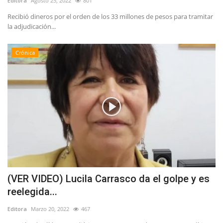
Editora
Agosto 25, 2022
801
Recibió dineros por el orden de los 33 millones de pesos para tramitar
la adjudicación...
Crónica
(VER VIDEO) Lucila Carrasco da el golpe y es
reelegida...
Editora
Marzo 20, 2022
467