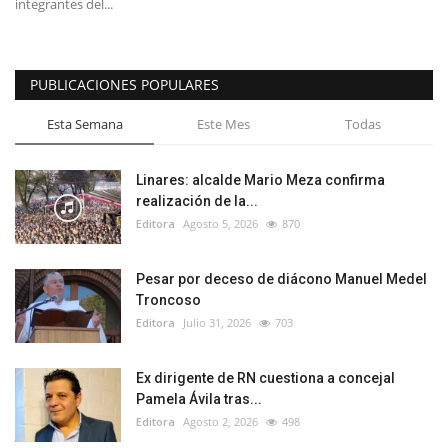
integrantes del...
PUBLICACIONES POPULARES
Esta Semana
Este Mes
Todas
Linares: alcalde Mario Meza confirma
realización de la...
Editora
Agosto 5, 2026
870
Pesar por deceso de diácono Manuel Medel
Troncoso
Editora
Julio 31, 2026
703
Ex dirigente de RN cuestiona a concejal
Pamela Ávila tras...
Editora
Agosto 2, 2026
498