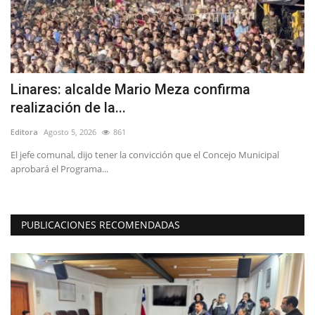
Linares: alcalde Mario Meza confirma
L
realización de la...
L
Editora
Agosto 5, 2026
861
Ed
s
El jefe comunal, dijo tener la convicción que el Concejo Municipal
El
aprobará el Programa...
pr
PUBLICACIONES RECOMENDADAS