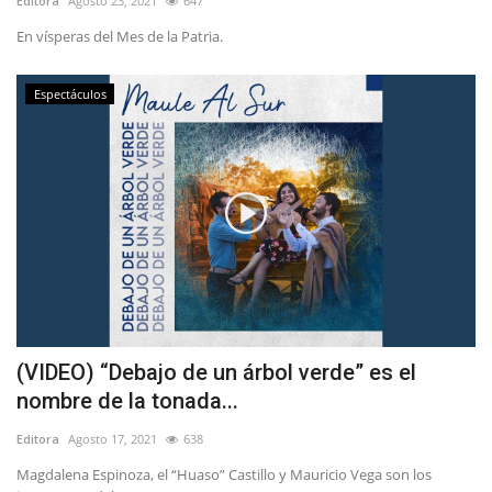
Editora
Agosto 23, 2021
647
En vísperas del Mes de la Patria.
Espectáculos
(VIDEO) “Debajo de un árbol verde” es el
nombre de la tonada...
Editora
Agosto 17, 2021
638
Magdalena Espinoza, el “Huaso” Castillo y Mauricio Vega son los