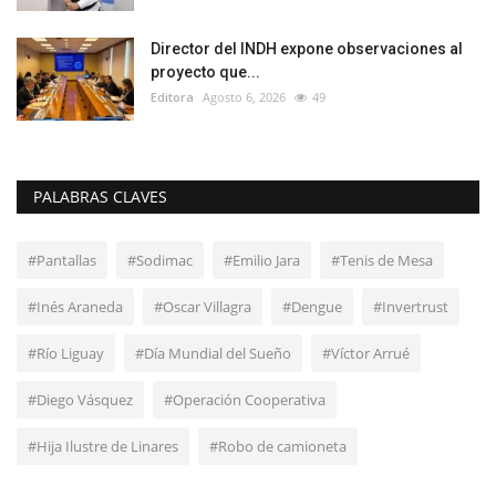
Director del INDH expone observaciones al
proyecto que...
Editora
Agosto 6, 2026
49
PALABRAS CLAVES
#Pantallas
#Sodimac
#Emilio Jara
#Tenis de Mesa
#Inés Araneda
#Oscar Villagra
#Dengue
#Invertrust
#Río Liguay
#Día Mundial del Sueño
#Víctor Arrué
#Diego Vásquez
#Operación Cooperativa
#Hija Ilustre de Linares
#Robo de camioneta