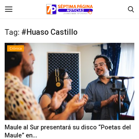
Tag:
#Huaso Castillo
Inicio
Crónica
Crónica
Policial
Tribunales
Deporte
Política
Maule al Sur presentará su disco “Poetas del
Maule” en...
Espectáculos