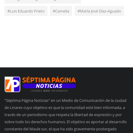
#Luis Eduardo Prieto
#Camelia
#María José Díaz-Aguado
"Séptima Página Noticias" en un Medio de Comunicación de la ciudad
de Linares cuyo objetivo es que la comunidad esté bien informada, a
través de un periodismo que respeta la libertad de expresión y por
sobre todo los derechos humanos. El objetivo es aportar al desarrollo
constante del Maule sur, el que ha sido gravemente postergado