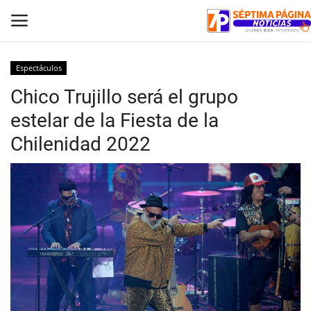
Espectáculos
Chico Trujillo será el grupo
Inicio
estelar de la Fiesta de la
Crónica
Chilenidad 2022
Policial
Tribunales
Deporte
Política
Espectáculos