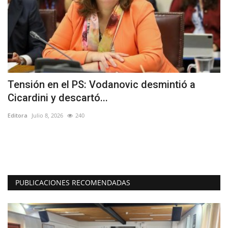
Tensión en el PS: Vodanovic desmintió a
(
Cicardini y descartó...
e
Editora
Julio 8, 2026
240
Ed
Ay
at
PUBLICACIONES RECOMENDADAS