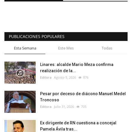
PUBLICACIONES POPULARES
Esta Semana
Este Mes
Todas
Linares: alcalde Mario Meza confirma
realización de la...
Editora
Agosto 5, 2026
876
Pesar por deceso de diácono Manuel Medel
Troncoso
Editora
Julio 31, 2026
705
Ex dirigente de RN cuestiona a concejal
Pamela Ávila tras...