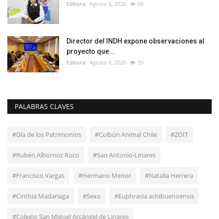
Editora
Agosto 6, 2026
66
Director del INDH expone observaciones al
proyecto que...
Editora
Agosto 6, 2026
55
PALABRAS CLAVES
#Día de los Patrimonios
#Colbún Animal Chile
#ZOIT
#Rubén Albornoz Roco
#San Antonio-Linares
#Francisco Vargas
#Hermano Menor
#Natalia Herrera
#Cinthia Madariaga
#Sexo
#Euphrasia achibuenoensis
#Colegio San Miguel Arcángel de Linares