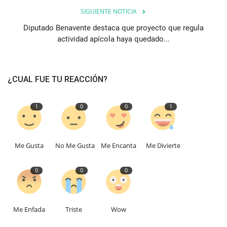
SIGUIENTE NOTICIA
Diputado Benavente destaca que proyecto que regula
actividad apícola haya quedado...
¿CUAL FUE TU REACCIÓN?
1
0
0
1
Me Gusta
No Me Gusta
Me Encanta
Me Divierte
0
0
0
Me Enfada
Triste
Wow